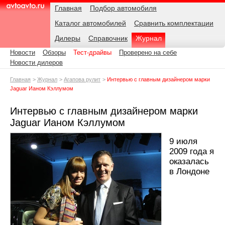
Навигация
Подразделы
Родительские
Дата:
Главная
Подбор автомобиля
страницы
Каталог автомобилей
Сравнить комплектации
AvtoAvto.ru
Дилеры
Справочник
Журнал
Новости
Обзоры
Тест-драйвы
Проверено на себе
Новости дилеров
Главная
Журнал
Агапова рулит
Интервью с главным дизайнером марки
Jaguar Ианом Кэллумом
Интервью с главным дизайнером марки
Jaguar Ианом Кэллумом
9 июля
2009 года я
оказалась
в Лондоне