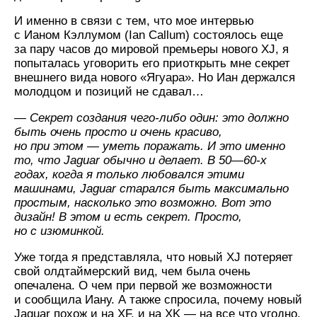
И именно в связи с тем, что мое интервью
с Ианом Кэллумом (Ian Callum) состоялось еще
за пару часов до мировой премьеры нового XJ, я
попыталась уговорить его приоткрыть мне секрет
внешнего вида нового «Ягуара». Но Иан держался
молодцом и позиций не сдавал…
— Секрет создания
чего-либо
один: это должно
быть очень просто и очень красиво,
но при этом — уметь поражать. И это именно
то, что Jaguar обычно и делает. В
50—60-х
годах, когда я только любовался этими
машинами, Jaguar старался быть максимально
простым, насколько это возможно. Вот это
дизайн! В этом и есть секрет. Просто,
но с изюминкой.
Уже тогда я представляла, что новый XJ потеряет
свой олдтаймерский вид, чем была очень
опечалена. О чем при первой же возможности
и сообщила Иану. А также спросила, почему новый
Jaguar похож и на XF, и на XK — на все что угодно,