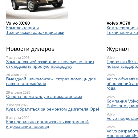
Volvo XC60
Volvo XC70
Комплектация и
Комплектация 
Технические характеристики
Технические ха
Новости дилеров
Журнал
7 августа 2026
Volvo
Замена свечей зажигания: почему не стоит
Привет из 90-х
откладывать простую процедуру
новый вседоро
28 июля 2026
Volvo
Выездной шиномонтаж: скорая помощь для
Volvo объявля
вашего автомобиля
обновлений ав
года
28 апреля 2023
Сверла по металлу в автомастерских
Volvo
Компания Volvo
3 ноября 2022
Polestar с дви
Куда обратиться за ремонтом двигателя Opel
Volvo
5 августа 2022
Volvo представ
Как правильно организовать квартирный
и домашний переезд
Volvo
Volvo разработ
мощностью 450