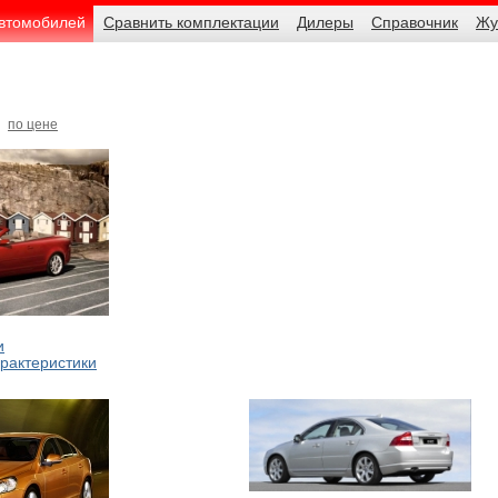
автомобилей
Сравнить комплектации
Дилеры
Справочник
Жу
по цене
и
рактеристики