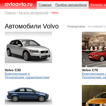
Навигация
Родительские
Главная
Подбор автомобиля
Каталог 
страницы
AvtoAvto.ru
Главная
Каталог автомобилей
Volvo
Автомобили Volvo
Упорядочены
по алфавиту
Volvo C30
Volvo C70
Комплектация и
Комплектация 
Технические характеристики
Технические ха