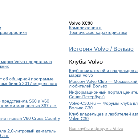
Volvo XC90
и
Комплектация и
рактеристики
Технические характеристики
История Volvo / Вольво
Клубы Volvo
: марка Volvo представила
жник
Клуб почитателей и владельцев 
марки Volvo
ет об обширной программе
Moscow Volvo Club — Московский
томобилей 2017 модельного
любителей Вольво
Информационный портал ценителе
Санкт-Петербург)
 представила S60 и V60
Volvo-C30.Ru — Форумы клуба в
гателями мощностью 367 л.с.
Вольво С30
Клуб владельцев и любителей а
ляет новый V60 Cross Country
Volvo C30
Все клубы и форумы Volvo
ала 2,0-литровый двигатель
 л.с.