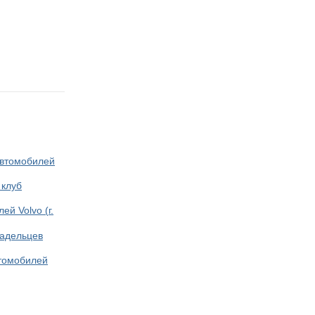
автомобилей
 клуб
й Volvo (г.
ладельцев
втомобилей