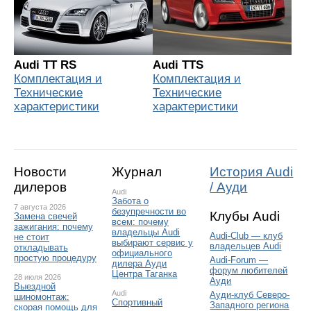
Audi TT RS
Audi TTS
Комплектация и
Комплектация и
Технические
Технические
характеристики
характеристики
Новости
Журнал
История Audi
дилеров
/ Ауди
Audi
Забота о
7 августа 2026
безупречности во
Клубы Audi
Замена свечей
всем: почему
зажигания: почему
владельцы Audi
Audi-Club — клуб
не стоит
выбирают сервис у
владельцев Audi
откладывать
официального
простую процедуру
Audi-Forum —
дилера Ауди
форум любителей
Центра Таганка
28 июля 2026
Ауди
Выездной
Audi
Ауди-клуб Северо-
шиномонтаж:
Спортивный
Западного региона
скорая помощь для