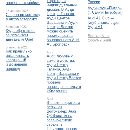
характер и
России
вашего автомобиля
индивидуальный
Ауди-клуб «Питер»
дизайн. В Ауди
28 апреля 2023
(г. Санкт-Петербург)
Центре Таганка,
Сверла по металлу
Audi A1 Club —
Ауди Центре
в автомастерских
Клуб владельцев
Варшавка и Ауди
Ауди А1
Центре Восток
3 ноября 2022
Куда обратиться
можно оценить
за ремонтом
преимущества
Все клубы и
двигателя Opel
обновленного Audi
форумы Audi
A5 Sportback
5 августа 2022
Как правильно
Audi
организовать
Audi: любовь с
квартирный
самого детства.
и домашний
Ауди Центр
переезд
Таганка, Ауди
Центр Варшавка и
Ауди Центр Восток
провели
новогоднюю елку в
«Кидзании»
Audi
В свете софитов и
вспышек
фотокамер: Audi
Q3 блистал на
главной сцене
страны в
Государственном