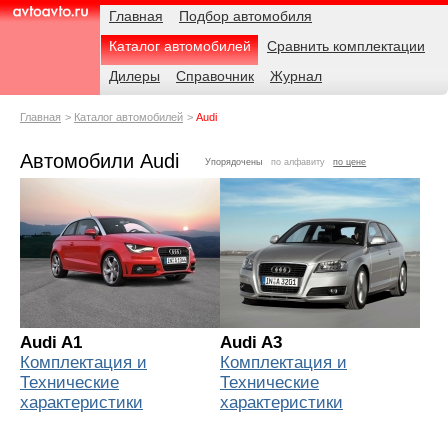
Навигация
Родительские
Главная
Подбор автомобиля
страницы
Каталог автомобилей
Сравнить комплектации
AvtoAvto.ru
Дилеры
Справочник
Журнал
Главная
Каталог автомобилей
Audi
Автомобили Audi
Упорядочены
по алфавиту
по цене
Audi A1
Audi A3
Комплектация и
Комплектация и
Технические
Технические
характеристики
характеристики