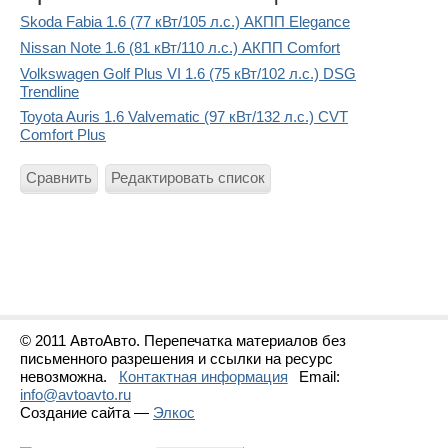
Skoda Fabia 1.6 (77 кВт/105 л.с.) АКПП Elegance
Nissan Note 1.6 (81 кВт/110 л.с.) АКПП Comfort
Volkswagen Golf Plus VI 1.6 (75 кВт/102 л.с.) DSG
Trendline
Toyota Auris 1.6 Valvematic (97 кВт/132 л.с.) CVT
Comfort Plus
Сравнить
Редактировать список
© 2011 АвтоАвто. Перепечатка материалов без
письменного разрешения и ссылки на ресурс
невозможна.
Контактная информация
Email:
info@avtoavto.ru
Создание сайта —
Элкос