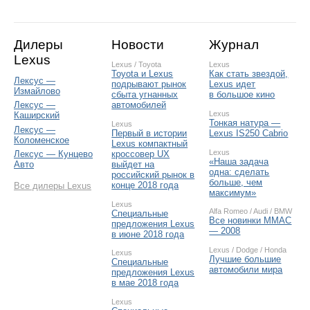
Дилеры
Новости
Журнал
Lexus
Lexus
/
Toyota
Lexus
Toyota и Lexus
Как стать звездой,
Лексус —
подрывают рынок
Lexus идет
Измайлово
сбыта угнанных
в большое кино
автомобилей
Лексус —
Lexus
Каширский
Тонкая натура —
Lexus
Лексус —
Первый в истории
Lexus IS250 Cabrio
Коломенское
Lexus компактный
Lexus
кроссовер UX
Лексус — Кунцево
«Наша задача
выйдет на
Авто
одна: сделать
российский рынок в
больше, чем
конце 2018 года
Все дилеры Lexus
максимум»
Lexus
Alfa Romeo
/
Audi
/
BMW
Специальные
Все новинки ММАС
предложения Lexus
— 2008
в июне 2018 года
Lexus
/
Dodge
/
Honda
Lexus
Лучшие большие
Специальные
автомобили мира
предложения Lexus
в мае 2018 года
Lexus