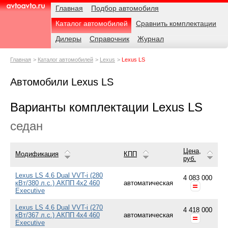
Навигация
Родительские
Главная
Подбор автомобиля
страницы
Каталог автомобилей
Сравнить комплектации
AvtoAvto.ru
Дилеры
Справочник
Журнал
Главная
Каталог автомобилей
Lexus
Lexus LS
Автомобили Lexus LS
Варианты комплектации Lexus LS
седан
Цена,
Модификация
КПП
руб.
Lexus LS 4.6 Dual VVT-i (280
4 083 000
кВт/380 л.с.) АКПП 4x2 460
автоматическая
Executive
Lexus LS 4.6 Dual VVT-i (270
4 418 000
кВт/367 л.с.) АКПП 4x4 460
автоматическая
Executive