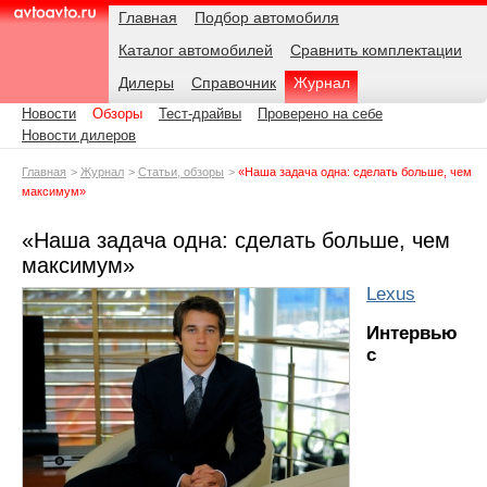
Навигация
Подразделы
Родительские
Дата:
Главная
Подбор автомобиля
страницы
Каталог автомобилей
Сравнить комплектации
AvtoAvto.ru
Дилеры
Справочник
Журнал
Новости
Обзоры
Тест-драйвы
Проверено на себе
Новости дилеров
Главная
Журнал
Статьи, обзоры
«Наша задача одна: сделать больше, чем
максимум»
«Наша задача одна: сделать больше, чем
максимум»
Lexus
Интервью
с