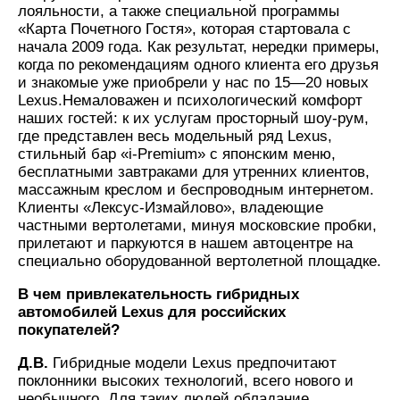
лояльности, а также специальной программы
«Карта Почетного Гостя», которая стартовала с
начала 2009 года. Как результат, нередки примеры,
когда по рекомендациям одного клиента его друзья
и знакомые уже приобрели у нас по 15—20 новых
Lexus.Немаловажен и психологический комфорт
наших гостей: к их услугам просторный шоу-рум,
где представлен весь модельный ряд Lexus,
стильный бар «i-Premium» с японским меню,
бесплатными завтраками для утренних клиентов,
массажным креслом и беспроводным интернетом.
Клиенты «Лексус-Измайлово», владеющие
частными вертолетами, минуя московские пробки,
прилетают и паркуются в нашем автоцентре на
специально оборудованной вертолетной площадке.
В чем привлекательность гибридных
автомобилей Lexus для российских
покупателей?
Д.В.
Гибридные модели Lexus предпочитают
поклонники высоких технологий, всего нового и
необычного. Для таких людей обладание