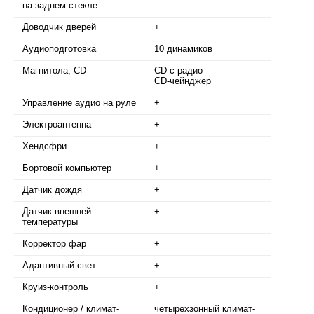
на заднем стекле
Доводчик дверей
+
Аудиоподготовка
10 динамиков
Магнитола, CD
CD с радио
CD-чейнджер
Управление аудио на руле
+
Электроантенна
+
Хендсфри
+
Бортовой компьютер
+
Датчик дождя
+
Датчик внешней
+
температуры
Корректор фар
+
Адаптивный свет
+
Круиз-контроль
+
Кондиционер / климат-
четырехзонный климат-