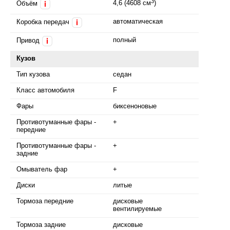
3
4,6 (4608 см
)
Объём
i
автоматическая
Коробка передач
i
полный
Привод
i
Кузов
Тип кузова
седан
Класс автомобиля
F
Фары
биксеноновые
Противотуманные фары -
+
передние
Противотуманные фары -
+
задние
Омыватель фар
+
Диски
литые
Тормоза передние
дисковые
вентилируемые
Тормоза задние
дисковые