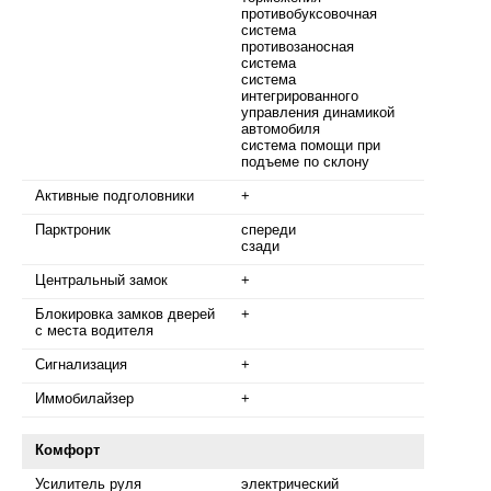
противобуксовочная
система
противозаносная
система
cистема
интегрированного
управления динамикой
автомобиля
система помощи при
подъеме по склону
Активные подголовники
+
Парктроник
спереди
сзади
Центральный замок
+
Блокировка замков дверей
+
с места водителя
Сигнализация
+
Иммобилайзер
+
Комфорт
Усилитель руля
электрический