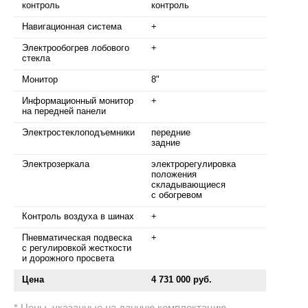
контроль
контроль
Навигационная система
+
Электрообогрев лобового
+
стекла
Монитор
8"
Информационный монитор
+
на передней панели
Электростеклоподъемники
передние
задние
Электрозеркала
электрорегулировка
положения
складывающиеся
с обогревом
Контроль воздуха в шинах
+
Пневматическая подвеска
+
с регулировкой жесткости
и дорожного просвета
Цена
4 731 000 руб.
Цены, указанные на данную комплектацию,