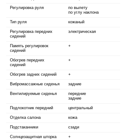
Регулировка руля
по вылету
по углу наклона
Тип руля
кожаный
Регулировка передних
электрическая
сидений
Память регулировок
+
сидений
Обогрев передних
+
сидений
Обогрев задних сидений
+
Вибромассажные сиденья
задние
Вентилируемые сиденья
передние
задние
Подлокотник передний
центральный
Отделка салона
кожа
Подстаканники
сзади
Солнцезащитная шторка
+