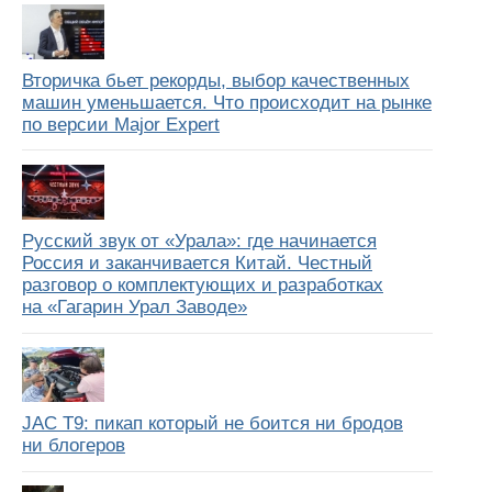
Вторичка бьет рекорды, выбор качественных
машин уменьшается. Что происходит на рынке
по версии Major Expert
Русский звук от «Урала»: где начинается
Россия и заканчивается Китай. Честный
разговор о комплектующих и разработках
на «Гагарин Урал Заводе»
JAC T9: пикап который не боится ни бродов
ни блогеров