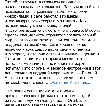
Гостей встречали в огромном павильоне,
разделенном на несколько зон. Здесь можно было
познакомиться с разными стадиями съемки
кинофильма: в зале работали гримеры
и костюмеры, режиссеры и монтажеры. Как
выяснилось, у кинопроизводителей
и автопроизводителей есть много общего. В обоих
сферах специалисты стремятся создать особый
мир, в который погрузится зритель фильма или
владелец автомобиля. Как и хорошее кино,
японская марка щедро дарит своим клиентам
атмосферу гостеприимства и внимания к деталям.
Гости мероприятия, которыми могли стать
не только журналисты, но и клиенты марки,
испытали это сполна. А веселое настроение в этот
день создавал ведущий мероприятия — Евгений
Бровкин, с которым мы познакомились во время
автомобильного квеста
«Рейтинги Авто Года»
.
Настоящей сенсацией стали съемки
приключенческого фильма, в котором каждый
из гостей получил главную роль. Это было
незабываемо! Представьте себе, за рулем