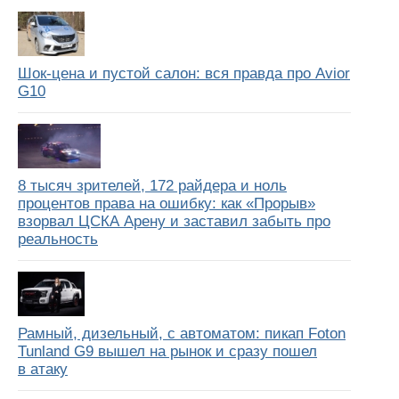
Шок-цена и пустой салон: вся правда про Avior
G10
8 тысяч зрителей, 172 райдера и ноль
процентов права на ошибку: как «Прорыв»
взорвал ЦСКА Арену и заставил забыть про
реальность
Рамный, дизельный, с автоматом: пикап Foton
Tunland G9 вышел на рынок и сразу пошел
в атаку