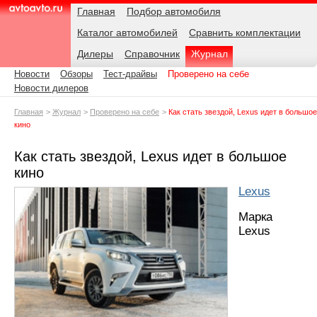
Навигация
Подразделы
Родительские
Дата:
Главная
Подбор автомобиля
страницы
Каталог автомобилей
Сравнить комплектации
AvtoAvto.ru
Дилеры
Справочник
Журнал
Новости
Обзоры
Тест-драйвы
Проверено на себе
Новости дилеров
Главная
Журнал
Проверено на себе
Как стать звездой, Lexus идет в большое
кино
Как стать звездой, Lexus идет в большое
кино
Lexus
Марка
Lexus