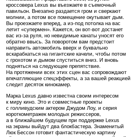
кроссовера Lexus вы въезжаете в съемочный
павильон. Внезапно раздается гром и сверкают
молнии, а потом все помещение окутывает дым.
Вы проезжаете вперед, а из-под потолка на вас
летит «супермен». Кажется, он вот-вот достанет
вас из-за руля, но невидимые канаты уносят его
обратно ввысь. За поворотом вам предстоит
направить автомобиль вверх и буквально
вскарабкаться на гигантские качели, чтобы потом
с грохотом и дымом спуститься вниз. И вновь
подняться на следующее препятствие.
На протяжении всех этих сцен вас сопровождают
впечатляющие спецэффекты, а за вашей реакцией
следит десяток кинокамер.
Марка Lexus давно известна своим интересом
к миру кино. Это и совместные проекты
с голливудским актером Джудом Лоу, и серия
короткометражек молодых режиссеров,
а в ближайшем будущем при поддержке Lexus
на экраны выйдут два блокбастера. Знаменитый
Люк Бессон готовит фантастическую картину