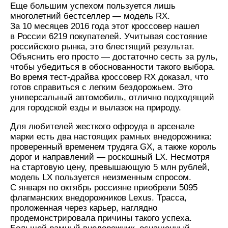
Еще большим успехом пользуется лишь
многолетний бестселлер — модель RX.
За 10 месяцев 2016 года этот кроссовер нашел
в России 6219 покупателей. Учитывая состояние
российского рынка, это блестящий результат.
Объяснить его просто — достаточно сесть за руль,
чтобы убедиться в обоснованности такого выбора.
Во время тест-драйва кроссовер RX доказал, что
готов справиться с легким бездорожьем. Это
универсальный автомобиль, отлично подходящий
для городской езды и вылазок на природу.
Для любителей жесткого офроуда в арсенале
марки есть два настоящих рамных внедорожника:
проверенный временем трудяга GX, а также король
дорог и направлений — роскошный LX. Несмотря
на стартовую цену, превышающую 5 млн рублей,
модель LX пользуется неизменным спросом.
C января по октябрь россияне приобрели 5095
флагманских внедорожников Lexus. Трасса,
проложенная через карьер, наглядно
продемонстрировала причины такого успеха.