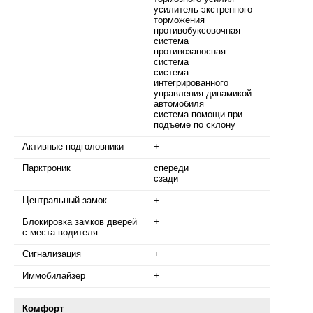
усилитель экстренного
торможения
противобуксовочная
система
противозаносная
система
cистема
интегрированного
управления динамикой
автомобиля
система помощи при
подъеме по склону
Активные подголовники
+
Парктроник
спереди
сзади
Центральный замок
+
Блокировка замков дверей
+
с места водителя
Сигнализация
+
Иммобилайзер
+
Комфорт