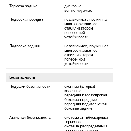
Тормоза задние
дисковые
вентилируемые
Подвеска передняя
независимая, пружинная,
многорычажная со
стабилизатором
поперечной
устойчивости
Подвеска задняя
независимая, пружинная,
многорычажная со
стабилизатором
поперечной
устойчивости
Безопасность
Подушки безопасности
оконные (шторки)
коленные
передняя пассажирская
боковые передние
передняя водительская
боковые задние
Активная безопасность
система антиблокировки
тормозов
система распределения
тормозного усилия