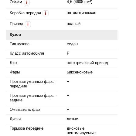
3
4,6 (4608 см
)
Объём
i
автоматическая
Коробка передач
i
полный
Привод
i
Кузов
Тип кузова
седан
Класс автомобиля
F
Люк
электрический привод
Фары
биксеноновые
Противотуманные фары -
+
передние
Противотуманные фары -
+
задние
Омыватель фар
+
Диски
литые
Тормоза передние
дисковые
вентилируемые