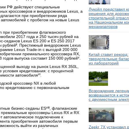
тории РФ действуют специальные
Лукойл представил 
ых кроссоверов и внедорожников Lexus, а
решения для дорожн
едлагаются при приобретении ряда
строительной отрасл
 автомобилей с пробегом на новые Lexus
на Национальном ко
механизаторов
in при приобретении флагманского
омобили 2017 года и 250 тысяч рублей на
ес-седанов Lexus ES 200 и ES 250 2017
ii
ч рублей
. Престижный внедорожник Lexus
рамме Lexus Trade-in с выгодой 200 000
риобретении премиального кроссовера RX,
Китай ставит рекорд:
v
 годов выпуска составит 150 000 рублей
.
твердотельные бата
из лабораторий
щенной выходу на рынок Lexus RX 350L,
е условия кредитования: с процентной
vi
тоимости автомобиля
.
одской кроссовер NX в любой
 по кредитованию с первоначальным
Возрождение легенды
возвращается к исто
с двухместным элек
viii
антные бизнес-седаны ES
, флагманские
, премиальные кроссоверы Lexus RX и RX
ют автоматическое подключение к
омента приобретения автомобиля первым
зможность выйти из различных
Zeekr 7X установил 