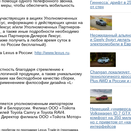
ри помощи одного телефонного звонка.
Гиннесса: дрифт в 2
 меры, чтобы обеспечить мобильность
от стен
 участвующих в акциях Уполномоченных
сус, информацию о действующих ценах на
Лексус и/или Уполномоченных Партнеров-
, а также иные подробности необходимо
Неожиданный альянс
ных Партнеров-Дилеров Лексус.
и Geely будут делать
же получить в любое время суток в
электромобили в Ев
 по России бесплатный).
 Lexus в России:
http://www.lexus.ru
.
естность благодаря стремлению к
Changan локализует 
логичной продукции, а также уникальному
технологичного крос
акие как бесподобное качество сборки,
Plus AWD в России и
 применением философии дизайна «L-
является уполномоченным импортером
 РФ и Белоруссии. Филиал ООО «Тойота
Немецкий «универсал
лей Toyota Camry и Toyota RAV4.
Volkswagen ID.7 GTX
а. Директор филиала ООО «Тойота Мотор»
комфорт на 350 миль
но с приветом от «к
интерфейсов
 с пробегом по программе Lexus Trade-in (программа