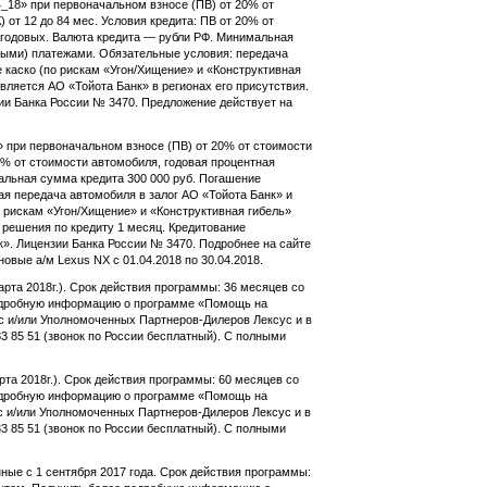
_18» при первоначальном взносе (ПВ) от 20% от
 от 12 до 84 мес. Условия кредита: ПВ от 20% от
% годовых. Валюта кредита — рубли РФ. Минимальная
ыми) платежами. Обязательные условия: передача
е каско (по рискам «Угон/Хищение» и «Конструктивная
ляется АО «Тойота Банк» в регионах его присутствия.
нзии Банка России № 3470. Предложение действует на
 при первоначальном взносе (ПВ) от 20% от стоимости
20% от стоимости автомобиля, годовая процентная
мальная сумма кредита 300 000 руб. Погашение
 передача автомобиля в залог АО «Тойота Банк» и
 рискам «Угон/Хищение» и «Конструктивная гибель»
 решения по кредиту 1 месяц. Кредитование
». Лицензии Банка России № 3470. Подробнее на сайте
новые а/м Lexus NX с 01.04.2018 по 30.04.2018.
та 2018г.). Срок действия программы: 36 месяцев со
подробную информацию о программе «Помощь на
с и/или Уполномоченных Партнеров-Дилеров Лексус и в
3 85 51 (звонок по России бесплатный). С полными
та 2018г.). Срок действия программы: 60 месяцев со
подробную информацию о программе «Помощь на
с и/или Уполномоченных Партнеров-Дилеров Лексус и в
3 85 51 (звонок по России бесплатный). С полными
ые с 1 сентября 2017 года. Срок действия программы: