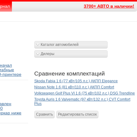
рнал
3700+ АВТО в наличии!
Каталог автомобилей
Дилеры
 начал
табные
Сравнение комплектаций
D-принтере
Skoda Fabia 1.6 (77 кВт/105 л.с.) АКПП Elegance
Nissan Note 1.6 (81 кВт/110 л.с.) АКПП Comfort
Volkswagen Golf Plus VI 1.6 (75 кВт/102 л.с.) DSG Trendline
Toyota Auris 1.6 Valvematic (97 кВт/132 л.с.) CVT Comfort
тавлен
Plus
00
еркар ниже
Сравнить
Редактировать список