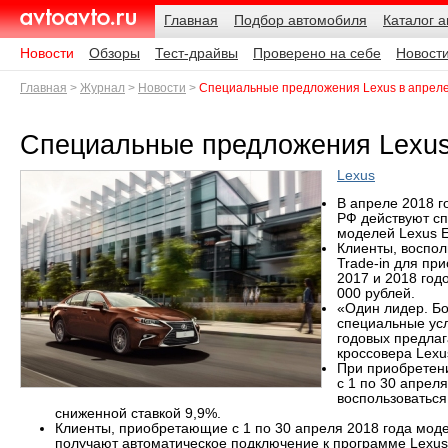
Навигация
Подразделы
Родительские
Дата:
Главная
Подбор автомобиля
Каталог 
страницы
AvtoAvto.ru
Новости
Обзоры
Тест-драйвы
Проверено на себе
Новост
Главная
Журнал
Новости
Специальные предложения Lexus в апреле
Специальные предложения Lexus 
Lexus
В апреле 2018 г
РФ действуют с
моделей Lexus Е
Клиенты, воспо
Trade-in для пр
2017 и 2018 год
000 рублей.
«Один лидер. Б
специальные усл
годовых предла
кроссовера Lexu
При приобретени
с 1 по 30 апрел
воспользоваться
сниженной ставкой 9,9%.
Клиенты, приобретающие с 1 по 30 апреля 2018 года модел
получают автоматическое подключение к программе Lexus