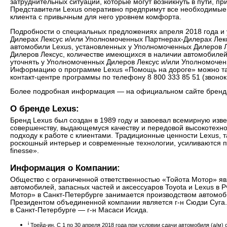
затруднительных ситуаций, которые могут возникнуть в пути, п
Представители Lexus оперативно предпримут все необходимые
клиента с привычным для него уровнем комфорта.
Подробности о специальных предложениях апреля 2018 года и
Дилерах Лексус и/или Уполномоченных Партнерах-Дилерах Лек
автомобили Lexus, установленных у Уполномоченных Дилеров 
Дилеров Лексус, количестве имеющихся в наличии автомобилей
уточнять у Уполномоченных Дилеров Лексус и/или Уполномочен
Информацию о программе Lexus «Помощь на дороге» можно так
контакт-центре программы по телефону 8 800 333 85 51 (звонок
Более подробная информация — на официальном сайте бренда
О бренде Lexus:
Бренд Lexus был создан в 1989 году и завоевал всемирную изв
совершенству, выдающемуся качеству и передовой высокотехно
подходу к работе с клиентами. Традиционные ценности Lexus, т
роскошный интерьер и современные технологии, усиливаются
finesse».
Информация о Компании:
Общество с ограниченной ответственностью «Тойота Мотор» 
автомобилей, запасных частей и аксессуаров Toyota и Lexus в
Мотор» в Санкт-Петербурге занимается производством автомоби
Президентом объединенной компании является г-н Сюдзи Суг
в Санкт-Петербурге — г-н Масаси Исида.
i
Трейд-ин. С 1 по 30 апреля 2018 года при условии сдачи автомобиля (а/м)