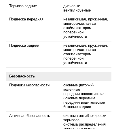
Тормоза задние
дисковые
вентилируемые
Подвеска передняя
независимая, пружинная,
многорычажная со
стабилизатором
поперечной
устойчивости
Подвеска задняя
независимая, пружинная,
многорычажная со
стабилизатором
поперечной
устойчивости
Безопасность
Подушки безопасности
оконные (шторки)
коленные
передняя пассажирская
боковые передние
передняя водительская
боковые задние
Активная безопасность
система антиблокировки
тормозов
система распределения
тормозного усилия