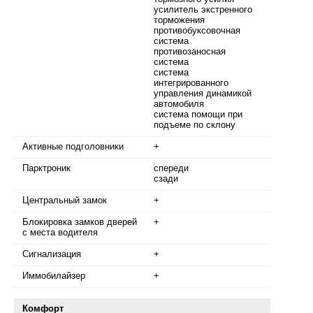
усилитель экстренного
торможения
противобуксовочная
система
противозаносная
система
cистема
интегрированного
управления динамикой
автомобиля
система помощи при
подъеме по склону
Активные подголовники
+
Парктроник
спереди
сзади
Центральный замок
+
Блокировка замков дверей
+
с места водителя
Сигнализация
+
Иммобилайзер
+
Комфорт