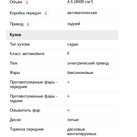
3
4,6 (4608 см
)
Объём
i
автоматическая
Коробка передач
i
задний
Привод
i
Кузов
Тип кузова
седан
Класс автомобиля
F
Люк
электрический привод
Фары
биксеноновые
Противотуманные фары -
+
передние
Противотуманные фары -
+
задние
Омыватель фар
+
Диски
литые
Тормоза передние
дисковые
вентилируемые