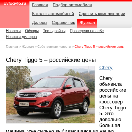
Навигация
Подразделы
Родительские
Дата:
Главная
Подбор автомобиля
страницы
Каталог автомобилей
Сравнить комплектации
AvtoAvto.ru
Дилеры
Справочник
Журнал
Новости
Обзоры
Тест-драйвы
Проверено на себе
Новости дилеров
Главная
Журнал
Собственные новости
Chery Tiggo 5 – российские цены
Chery Tiggo 5 – российские цены
Chery
Chery
объявила
российские
цены на
кроссовер
Chery Tiggo
5. Это
довольно
большая
машина, уже сильно выбивающаяся из наших