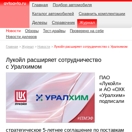
Навигация
Подразделы
Родительские
Дата:
Главная
Подбор автомобиля
страницы
Каталог автомобилей
Сравнить комплектации
AvtoAvto.ru
Дилеры
Справочник
Журнал
Новости
Обзоры
Тест-драйвы
Проверено на себе
Новости дилеров
Главная
Журнал
Новости
Лукойл расширяет сотрудничество с Уралхимом
Лукойл расширяет сотрудничество
с Уралхимом
ПАО
«Лукойл»
и АО «ОХК
«Уралхим»
подписали
стратегическое 5-летнее соглашение по поставкам