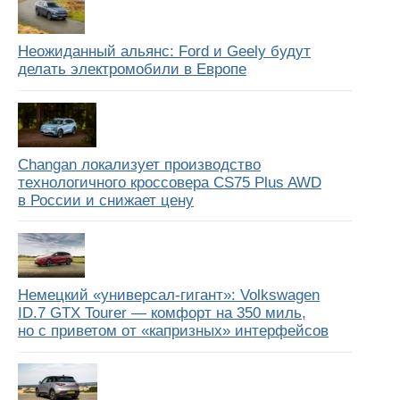
Неожиданный альянс: Ford и Geely будут
делать электромобили в Европе
Changan локализует производство
технологичного кроссовера CS75 Plus AWD
в России и снижает цену
Немецкий «универсал-гигант»: Volkswagen
ID.7 GTX Tourer — комфорт на 350 миль,
но с приветом от «капризных» интерфейсов