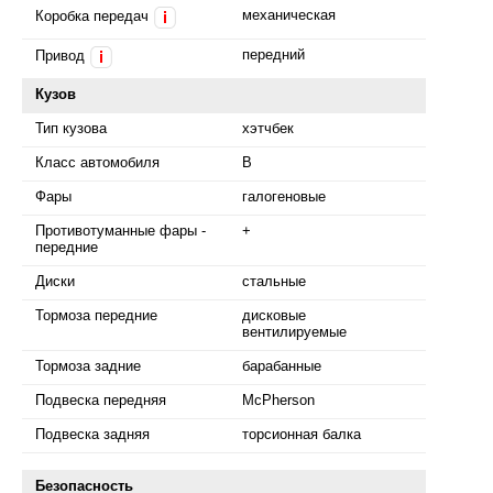
механическая
Коробка передач
i
передний
Привод
i
Кузов
Тип кузова
хэтчбек
Класс автомобиля
B
Фары
галогеновые
Противотуманные фары -
+
передние
Диски
стальные
Тормоза передние
дисковые
вентилируемые
Тормоза задние
барабанные
Подвеска передняя
McPherson
Подвеска задняя
торсионная балка
Безопасность