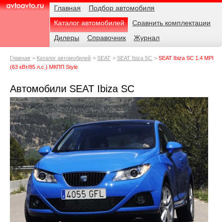
Навигация
Родительские
Примечания
Главная
Подбор автомобиля
страницы
Каталог автомобилей
Сравнить комплектации
AvtoAvto.ru
Дилеры
Справочник
Журнал
Главная
Каталог автомобилей
SEAT
SEAT Ibiza SC
SEAT Ibiza SC 1.4 MPI
(63 кВт/85 л.с.) МКПП Style
Автомобили SEAT Ibiza SC