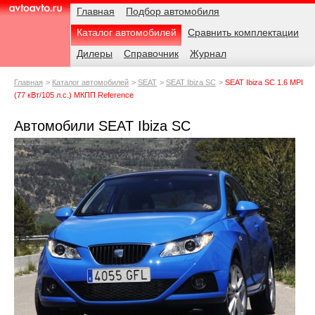
Навигация
Родительские
Примечания
Главная
Подбор автомобиля
страницы
Каталог автомобилей
Сравнить комплектации
AvtoAvto.ru
Дилеры
Справочник
Журнал
Главная
Каталог автомобилей
SEAT
SEAT Ibiza SC
SEAT Ibiza SC 1.6 MPI
(77 кВт/105 л.с.) МКПП Reference
Автомобили SEAT Ibiza SC