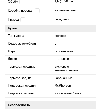
3
1,6 (1598 см
)
Объём
i
механическая
Коробка передач
i
передний
Привод
i
Кузов
Тип кузова
хэтчбек
Класс автомобиля
B
Фары
галогеновые
Диски
стальные
Тормоза передние
дисковые
вентилируемые
Тормоза задние
барабанные
Подвеска передняя
McPherson
Подвеска задняя
торсионная балка
Безопасность