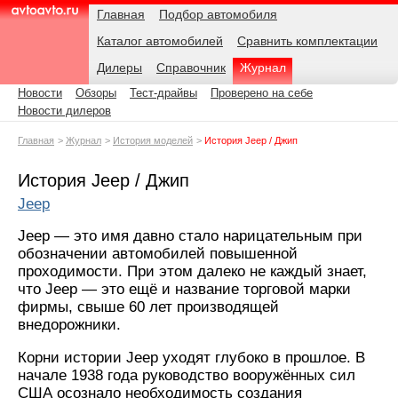
Навигация
Подразделы
Родительские
Дата:
Главная
Подбор автомобиля
страницы
Каталог автомобилей
Сравнить комплектации
AvtoAvto.ru
Дилеры
Справочник
Журнал
Новости
Обзоры
Тест-драйвы
Проверено на себе
Новости дилеров
Главная
Журнал
История моделей
История Jeep / Джип
История Jeep / Джип
Jeep
Jeep — это имя давно стало нарицательным при
обозначении автомобилей повышенной
проходимости. При этом далеко не каждый знает,
что Jeep — это ещё и название торговой марки
фирмы, свыше 60 лет производящей
внедорожники.
Корни истории Jeep уходят глубоко в прошлое. В
начале 1938 года руководство вооружённых сил
США осознало необходимость создания