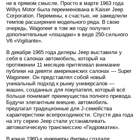
не в прямом смысле. Просто в марте 1963 года
Willys Motor была переименована в Kaiser Jeep
Corporation. Перемены, к счастью, не замедлили
темпов расширения модельного ряда. В свою
очередь, Wagoneer в том же году получил
дополнительные «лошадки» в виде 250-сильного
V6 «Vigiliante».
В декабре 1965 года дилеры Jeep выставили у
себя в салонах автомобиль, который на
протяжении 11 месяцев притягивал внимание
публики на девяти американских салонах — Super
Wagoneer. Он представлял собой новый
уникальный подход к рынку универсалов —
машин, созданных для покупателя, который всё
больше понимает преимущества полного привода.
Будучи элегантным внешне, автомобиль
предлагал традиционные для J-семейства
характеристики всепроходимости. Спустя два года
на эту серию Jeep стали устанавливать
автоматическую трансмиссию «Гидроматик».
В конце 1960-х инженеры фирмы создали