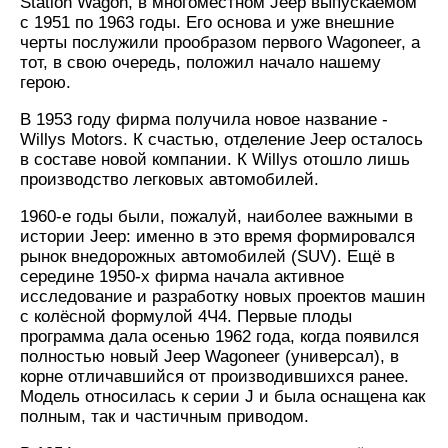
Station Wagon, в многоместном Jeep выпускаемом
с 1951 по 1963 годы. Его основа и уже внешние
черты послужили прообразом первого Wagoneer, а
тот, в свою очередь, положил начало нашему
герою.
В 1953 году фирма получила новое название -
Willys Motors. К счастью, отделение Jeep осталось
в составе новой компании. К Willys отошло лишь
производство легковых автомобилей.
1960-е годы были, пожалуй, наиболее важными в
истории Jeep: именно в это время формировался
рынок внедорожных автомобилей (SUV). Ещё в
середине 1950-х фирма начала активное
исследование и разработку новых проектов машин
с колёсной формулой 4Ч4. Первые плоды
программа дала осенью 1962 года, когда появился
полностью новый Jeep Wagoneer (универсал), в
корне отличавшийся от производившихся ранее.
Модель относилась к серии J и была оснащена как
полным, так и частичным приводом.