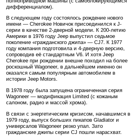
полноприводной машины (с самоблокирующимся
дифференциалом).
В следующем году состоялось рождение нового
имени — Cherokee Новичок присоединился к J-
серии в качестве 2-дверной модели. К 200-летию
Америки в 1976 году Jeep выпустил седьмое
поколение «гражданского джипа» — CJ7. К 1977
году компания подготовила и 4-дверную версию,
сопроводив её стандартным V6. И хотя Jeep
Cherokee при рождении внешне походил на более
роскошный Wagoneer, в дальнейшем именно он
оказался самым популярным автомобилем в
истории Jeep Motors.
В 1978 году была запущена ограниченная серия
Wagoneer — модификация Limited (с кожаным
салоном, радио и массой хрома).
В связи с энергетическим кризисом, начавшимся в
1979 году, выпуск больших пикапов Gladiator и
универсалов Wagoneer резко упал. Зато
гражданские джипы серии CJ пошли нарасхват.