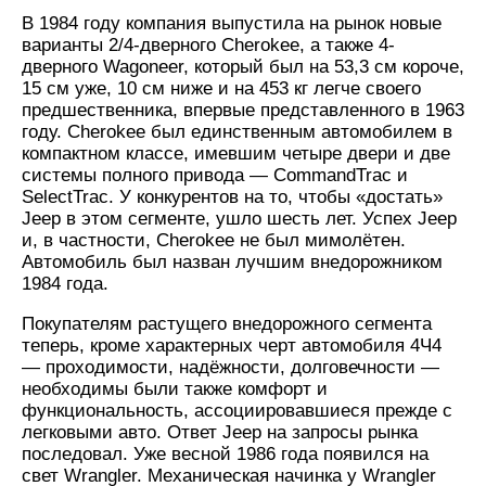
В 1984 году компания выпустила на рынок новые
варианты 2/4-дверного Cherokee, а также 4-
дверного Wagoneer, который был на 53,3 см короче,
15 см уже, 10 см ниже и на 453 кг легче своего
предшественника, впервые представленного в 1963
году. Cherokee был единственным автомобилем в
компактном классе, имевшим четыре двери и две
системы полного привода — CommandTrac и
SelectTrac. У конкурентов на то, чтобы «достать»
Jeep в этом сегменте, ушло шесть лет. Успех Jeep
и, в частности, Cherokee не был мимолётен.
Автомобиль был назван лучшим внедорожником
1984 года.
Покупателям растущего внедорожного сегмента
теперь, кроме характерных черт автомобиля 4Ч4
— проходимости, надёжности, долговечности —
необходимы были также комфорт и
функциональность, ассоциировавшиеся прежде с
легковыми авто. Ответ Jeep на запросы рынка
последовал. Уже весной 1986 года появился на
свет Wrangler. Механическая начинка у Wrangler