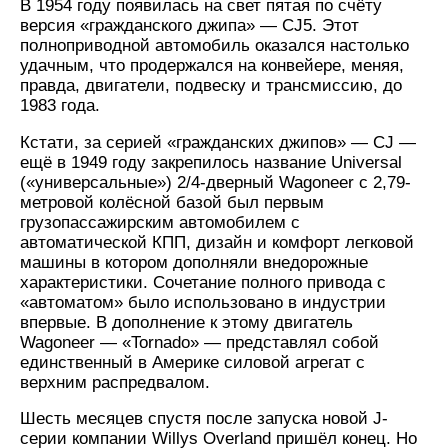
В 1954 году появилась на свет пятая по счёту
версия «гражданского джипа» — CJ5. Этот
полноприводной автомобиль оказался настолько
удачным, что продержался на конвейере, меняя,
правда, двигатели, подвеску и трансмиссию, до
1983 года.
Кстати, за серией «гражданских джипов» — CJ —
ещё в 1949 году закрепилось название Universal
(«универсальные») 2/4-дверный Wagoneer с 2,79-
метровой колёсной базой был первым
грузопассажирским автомобилем с
автоматической КПП, дизайн и комфорт легковой
машины в котором дополняли внедорожные
характеристики. Сочетание полного привода с
«автоматом» было использовано в индустрии
впервые. В дополнение к этому двигатель
Wagoneer — «Tornado» — представлял собой
единственный в Америке силовой агрегат с
верхним распредвалом.
Шесть месяцев спустя после запуска новой J-
серии компании Willys Overland пришёл конец. Но