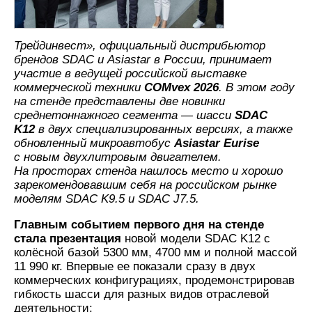
Трейдинвест», официальный дистрибьютор
брендов SDAC и Asiastar в России, принимает
участие в ведущей российской выставке
коммерческой техники
COMvex 2026
. В этом году
на стенде представлены две новинки
среднетоннажного сегмента — шасси
SDAC
K12
в двух специализированных версиях, а также
обновленный микроавтобус
Asiastar Eurise
с новым двухлитровым двигателем.
На просторах стенда нашлось место и хорошо
зарекомендовавшим себя на российском рынке
моделям SDAC K9.5 и SDAC J7.5.
Главным событием первого дня на стенде
стала презентация
новой модели SDAC K12 с
колёсной базой 5300 мм, 4700 мм и полной массой
11 990 кг. Впервые ее показали сразу в двух
коммерческих конфигурациях, продемонстрировав
гибкость шасси для разных видов отраслевой
деятельности: