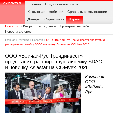
Навигация
Подразделы
Родительские
Дата:
Главная
Подбор автомобиля
страницы
Каталог автомобилей
Сравнить комплектации
AvtoAvto.ru
Дилеры
Справочник
Журнал
Новости
Обзоры
Тест-драйвы
Проверено на себе
Новости дилеров
Главная
Журнал
Новости
ООО «Вейчай-Рус Трейдинвест» представил
расширенную линейку SDAC и новинку Asiastar на COMvex 2026
ООО «Вейчай-Рус Трейдинвест»
представил расширенную линейку SDAC
и новинку Asiastar на COMvex 2026
Компания
ООО
«Вейчай-
Рус