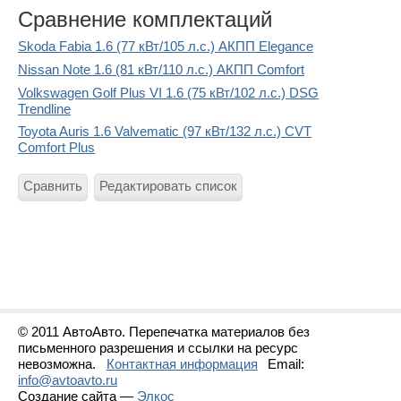
Сравнение комплектаций
Skoda Fabia 1.6 (77 кВт/105 л.с.) АКПП Elegance
Nissan Note 1.6 (81 кВт/110 л.с.) АКПП Comfort
Volkswagen Golf Plus VI 1.6 (75 кВт/102 л.с.) DSG
Trendline
Toyota Auris 1.6 Valvematic (97 кВт/132 л.с.) CVT
Comfort Plus
Сравнить
Редактировать список
© 2011 АвтоАвто. Перепечатка материалов без
письменного разрешения и ссылки на ресурс
невозможна.
Контактная информация
Email:
info@avtoavto.ru
Создание сайта —
Элкос