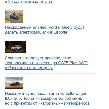
в 25 сантиметрах от стен
Неожиданный альянс: Ford и Geely будут
делать электромобили в Европе
Changan локализует производство
технологичного кроссовера CS75 Plus AWD
в России и снижает цену
Немецкий «универсал-гигант»: Volkswagen
ID.7 GTX Tourer — комфорт на 350 миль,
но с приветом от «капризных» интерфейсов