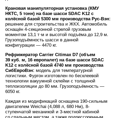
Крановая манипуляторная установка (КМУ
НКТС, 5 тонн) на базе шасси SDAC K12 с
колёсной базой 5300 мм производства Рус-Вэн:
решение для строительства и ЖКХ. Автомобиль
оснащён 4-секционной стрелой грузовым
моментом 13,1 т·м и высотой подъёма до 12,9 м.
Грузоподъёмность шасси в данной
конфигурации — 4470 кг.
Рефрижератор Carrier Citimax D7 (объем
39 куб. м, 16 европалет) на базе шасси SDAC
K12 с колёсной базой 4740 мм производства
СибЕвроВэн:
модель для температурной
логистики. Фургон изготовлен по бесклеевой
технологии вакуумной склейки с толщиной
теплоизоляции до 80 мм. Грузоподъёмность —
6050 кг.
Каждая из модификаций оснащена 190-сильным
двигателем Weichai (4,088 л, 680 Нм), 8-
ступенчатой механикой и 3-местной кабиной
со спальным местом, а также подрессоренным