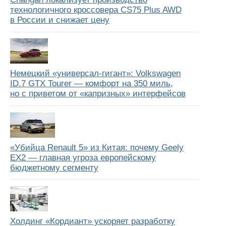
технологичного кроссовера CS75 Plus AWD
в России и снижает цену
Немецкий «универсал-гигант»: Volkswagen
ID.7 GTX Tourer — комфорт на 350 миль,
но с приветом от «капризных» интерфейсов
«Убийца Renault 5» из Китая: почему Geely
EX2 — главная угроза европейскому
бюджетному сегменту
Холдинг «Кордиант» ускоряет разработку