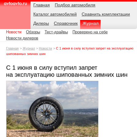
Навигация
Подразделы
Родительские
Дата:
Главная
Подбор автомобиля
страницы
Каталог автомобилей
Сравнить комплектации
AvtoAvto.ru
Дилеры
Справочник
Журнал
Новости
Обзоры
Тест-драйвы
Проверено на себе
Новости дилеров
Главная
Журнал
Новости
С 1 июня в силу вступил запрет на эксплуатацию
шипованных зимних шин
С 1 июня в силу вступил запрет
на эксплуатацию шипованных зимних шин