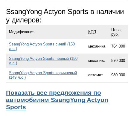
SsangYong Actyon Sports в наличии
у дилеров:
Цена,
Модификация
КПП
руб.
SsangYong Actyon Sports синий (150
механика
764 000
л.с.)
SsangYong Actyon Sports черный (150
механика
870 000
л.с.)
SsangYong Actyon Sports коричневый
автомат
980 000
(149 л.с.)
Показать все предложения по
автомобилям SsangYong Actyon
Sports