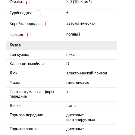
3
2,0 (1998 см
)
Объём
i
+
Турбонаддув
i
автоматическая
Коробка передач
i
полный
Привод
i
Кузов
Тип кузова
пикап
Класс автомобиля
D
Люк
электрический привод
Фары
галогеновые
Противотуманные фары -
+
передние
Диски
литые
Тормоза передние
дисковые
вентилируемые
Тормоза задние
дисковые