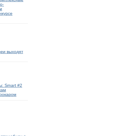
о-
и
нкурсе
реи выходят
: Smart #2
кам
трокаром