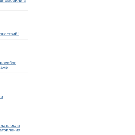
втомобили в
ешествий!
способов
таже
то
елать если
затопления