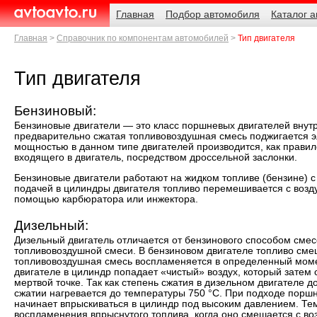
Навигация
Родительские
Главная
Подбор автомобиля
Каталог 
страницы
AvtoAvto.ru
Главная
Справочник по компонентам автомобилей
Тип двигателя
Тип двигателя
Бензиновый:
Бензиновые двигатели — это класс поршневых двигателей внутр
предварительно сжатая топливовоздушная смесь поджигается э
мощностью в данном типе двигателей производится, как правил
входящего в двигатель, посредством дроссельной заслонки.
Бензиновые двигатели работают на жидком топливе (бензине) 
подачей в цилиндры двигателя топливо перемешивается с возд
помощью карбюратора или инжектора.
Дизельный:
Дизельный двигатель отличается от бензинового способом сме
топливовоздушной смеси. В бензиновом двигателе топливо смеш
топливовоздушная смесь воспламеняется в определенный моме
двигателе в цилиндр попадает «чистый» воздух, который затем 
мертвой точке. Так как степень сжатия в дизельном двигателе д
сжатии нагревается до температуры 750 °С. При подходе поршн
начинает впрыскиваться в цилиндр под высоким давлением. Те
воспламенения впрыснутого топлива, когда оно смешается с в