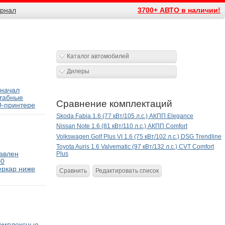
рнал
3700+ АВТО в наличии!
Каталог автомобилей
Дилеры
 начал
табные
Сравнение комплектаций
D-принтере
Skoda Fabia 1.6 (77 кВт/105 л.с.) АКПП Elegance
Nissan Note 1.6 (81 кВт/110 л.с.) АКПП Comfort
Volkswagen Golf Plus VI 1.6 (75 кВт/102 л.с.) DSG Trendline
Toyota Auris 1.6 Valvematic (97 кВт/132 л.с.) CVT Comfort
тавлен
Plus
00
еркар ниже
Сравнить
Редактировать список
комплексные