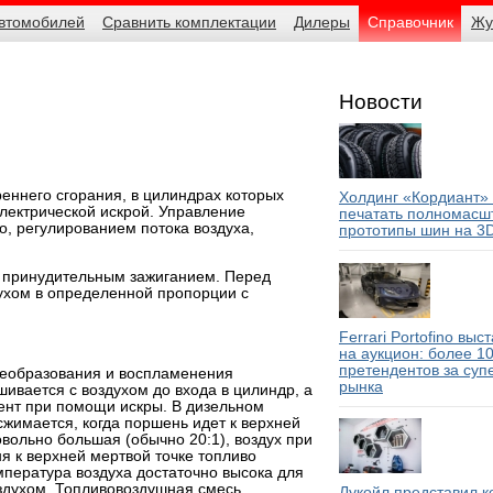
автомобилей
Сравнить комплектации
Дилеры
Справочник
Жу
Новости
еннего сгорания, в цилиндрах которых
Холдинг «Кордиант»
лектрической искрой. Управление
печатать полномасш
о, регулированием потока воздуха,
прототипы шин на 3
с принудительным зажиганием. Перед
ухом в определенной пропорции с
Ferrari Portofino выс
на аукцион: более 1
претендентов за суп
сеобразования и воспламенения
рынка
ивается с воздухом до входа в цилиндр, а
нт при помощи искры. В дизельном
сжимается, когда поршень идет к верхней
овольно большая (обычно 20:1), воздух при
я к верхней мертвой точке топливо
мпература воздуха достаточно высока для
оздухом. Топливовоздушная смесь
Лукойл представил 