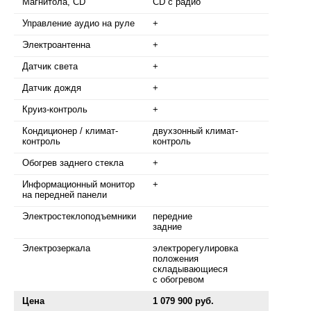
Магнитола, CD
CD с радио
Управление аудио на руле
+
Электроантенна
+
Датчик света
+
Датчик дождя
+
Круиз-контроль
+
Кондиционер / климат-
двухзонный климат-
контроль
контроль
Обогрев заднего стекла
+
Информационный монитор
+
на передней панели
Электростеклоподъемники
передние
задние
Электрозеркала
электрорегулировка
положения
складывающиеся
с обогревом
Цена
1 079 900 руб.