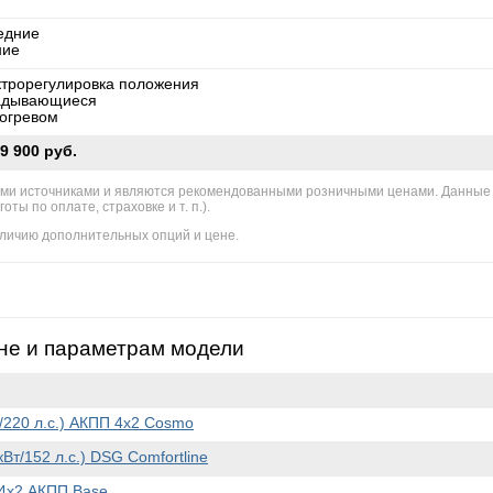
едние
ние
ктрорегулировка положения
адывающиеся
богревом
9 900 руб.
ми источниками и являются рекомендованными розничными ценами. Данные
ы по оплате, страховке и т. п.).
личию дополнительных опций и цене.
не и параметрам модели
т/220 л.с.) АКПП 4x2 Cosmo
кВт/152 л.с.) DSG Comfortline
) 4x2 АКПП Base