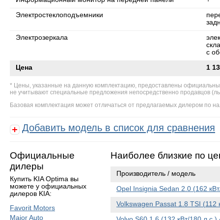
Электростеклоподъемники
пер
зад
Электрозеркала
эле
скл
с о
Цена
1 13
Цены, указанные на данную комплектацию, предоставлены официальны
не учитывают специальные предложения непосредственно продавцов (льгот
Базовая комплектация может отличаться от предлагаемых дилером по на
Добавить модель в список для сравнения
Официальные
Наиболее близкие по це
дилеры
Производитель / модель
Купить KIA Optima вы
можете у официальных
Opel Insignia Sedan 2.0 (162 кВ
дилеров KIA:
Volkswagen Passat 1.8 TSI (112 
Favorit Motors
Major Auto
Volvo S60 1.6 (132 кВт/180 л.с.