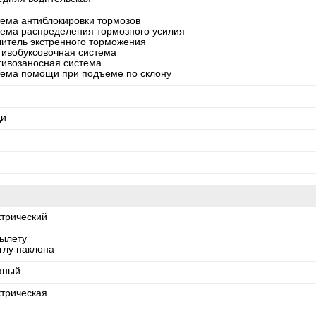
тема антиблокировки тормозов
тема распределения тормозного усилия
литель экстренного торможения
тивобуксовочная система
тивозаносная система
тема помощи при подъеме по склону
ди
ктрический
вылету
глу наклона
аный
ктрическая