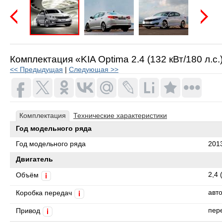
Предыдущая
Следую
Комплектация «KIA Optima 2.4 (132 кВт/180 л.с
<< Предыдущая
|
Следующая >>
Комплектация
Технические характеристики
Год модельного ряда
Год модельного ряда
201
Двигатель
2,4 
Объём
i
авт
Коробка передач
i
пер
Привод
i