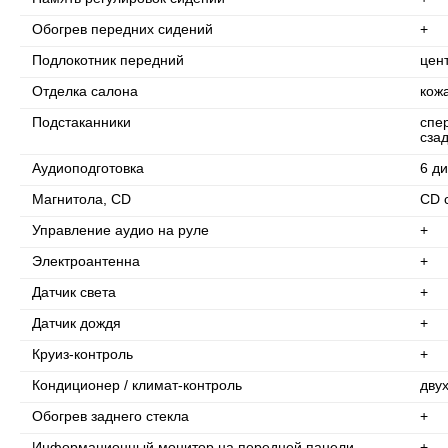
Обогрев передних сидений
+
Подлокотник передний
цен
Отделка салона
кож
Подстаканники
спе
сза
Аудиоподготовка
6 д
Магнитола, CD
CD 
Управление аудио на руле
+
Электроантенна
+
Датчик света
+
Датчик дождя
+
Круиз-контроль
+
Кондиционер / климат-контроль
дву
Обогрев заднего стекла
+
Информационный монитор на передней панели
+