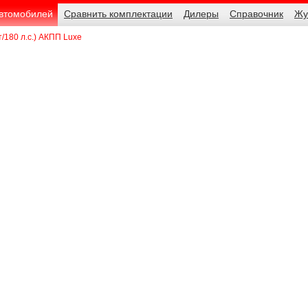
автомобилей
Сравнить комплектации
Дилеры
Справочник
Жу
т/180 л.с.) АКПП Luxe