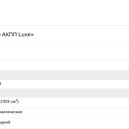
щая
.) АКПП Luxe»
3
3
(2359 см
)
оматическая
едний