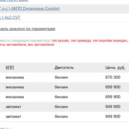
77 л.с.) АКПП Dynamique Comfort
с.) 4x2 CVT
зать аналоги по параметрам
ожесть следующих параметров:
тип кузова,
тип привода,
тип коробки передач,
иты автомобиля,
вес автомобиля.
КПП
Двигатель
Цена,
руб.
механика
бензин
870 300
механика
бензин
899 900
механика
бензин
899 900
автомат
бензин
949 900
автомат
бензин
949 900