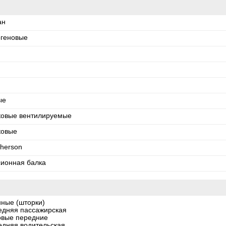
ан
огеновые
ые
ковые вентилируемые
ковые
herson
сионная балка
нные (шторки)
едняя пассажирская
овые передние
едняя водительская