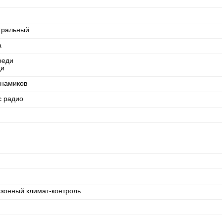
тральный
а
реди
ди
инамиков
с радио
хзонный климат-контроль