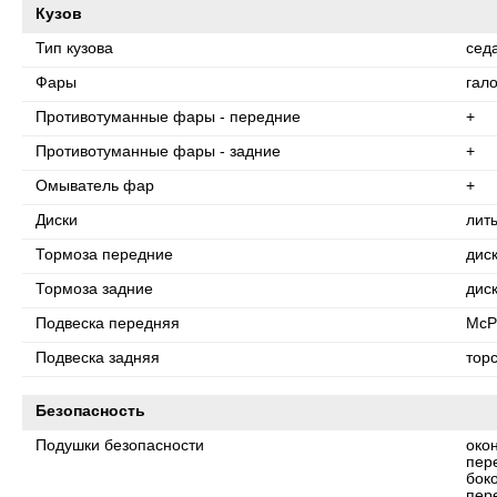
Кузов
Тип кузова
сед
Фары
гал
Противотуманные фары - передние
+
Противотуманные фары - задние
+
Омыватель фар
+
Диски
лит
Тормоза передние
дис
Тормоза задние
дис
Подвеска передняя
McP
Подвеска задняя
тор
Безопасность
Подушки безопасности
око
пер
бок
пер