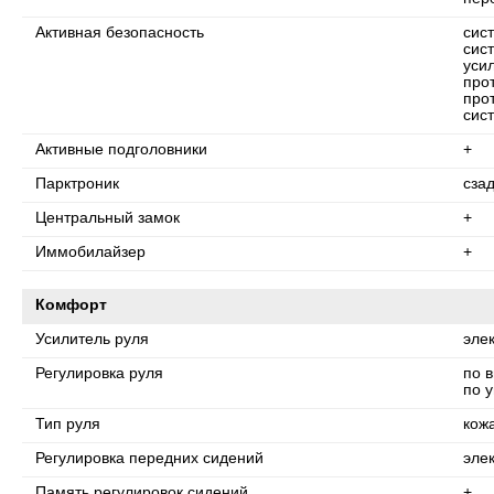
Активная безопасность
сис
сис
уси
про
про
сис
Активные подголовники
+
Парктроник
сза
Центральный замок
+
Иммобилайзер
+
Комфорт
Усилитель руля
эле
Регулировка руля
по 
по у
Тип руля
кож
Регулировка передних сидений
эле
Память регулировок сидений
+