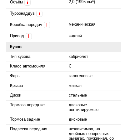
3
2,0 (1995 см
)
Объём
i
+
Турбонаддув
i
механическая
Коробка передач
i
задний
Привод
i
Кузов
Тип кузова
кабриолет
Класс автомобиля
C
Фары
галогеновые
Крыша
мягкая
Диски
стальные
Тормоза передние
дисковые
вентилируемые
Тормоза задние
дисковые
Подвеска передняя
независимая, на
двойных поперечных
рычагах, пружинная, со