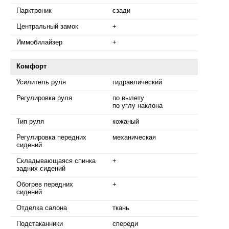
Парктроник
сзади
Центральный замок
+
Иммобилайзер
+
Комфорт
Усилитель руля
гидравлический
Регулировка руля
по вылету
по углу наклона
Тип руля
кожаный
Регулировка передних
механическая
сидений
Складывающаяся спинка
+
задних сидений
Обогрев передних
+
сидений
Отделка салона
ткань
Подстаканники
спереди