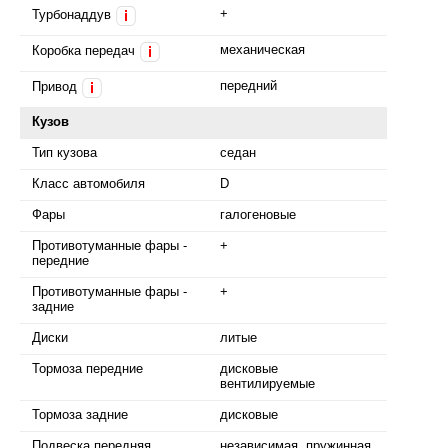
+
Турбонаддув
i
механическая
Коробка передач
i
передний
Привод
i
Кузов
Тип кузова
седан
Класс автомобиля
D
Фары
галогеновые
Противотуманные фары -
+
передние
Противотуманные фары -
+
задние
Диски
литые
Тормоза передние
дисковые
вентилируемые
Тормоза задние
дисковые
Подвеска передняя
независимая, пружинная,