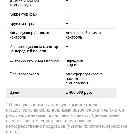
Датчик внешней
+
температуры
Корректор фар
+
Круиз-контроль
+
Кондиционер / климат-
двухзонный климат-
контроль
контроль
Информационный монитор
+
на передней панели
Электростеклоподъемники
передние
задние
Электрозеркала
электрорегулировка
положения
с обогревом
Цена
1 466 500 руб.
Цены, указанные на данную комплектацию,
предоставлены официальными источниками и являются
рекомендованными розничными ценами. Данные цены
не учитывают специальные предложения
непосредственно продавцов (льготы по оплате, страховке
и т. п.).