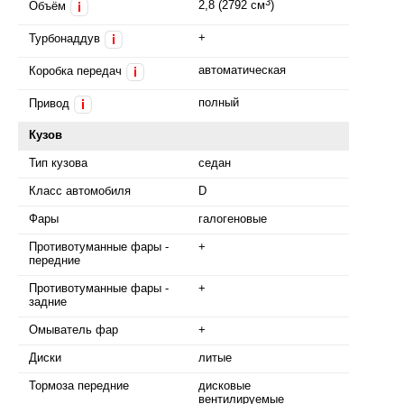
3
2,8 (2792 см
)
Объём
i
+
Турбонаддув
i
автоматическая
Коробка передач
i
полный
Привод
i
Кузов
Тип кузова
седан
Класс автомобиля
D
Фары
галогеновые
Противотуманные фары -
+
передние
Противотуманные фары -
+
задние
Омыватель фар
+
Диски
литые
Тормоза передние
дисковые
вентилируемые