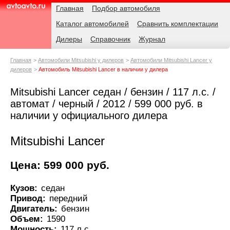
Навигация
Родительские
Главная
Подбор автомобиля
страницы
Каталог автомобилей
Сравнить комплектации
AvtoAvto.ru
Дилеры
Справочник
Журнал
Главная
Автомобили Mitsubishi у дилеров
Автомобили Mitsubishi Lancer у
дилеров
Автомобиль Mitsubishi Lancer в наличии у дилера
Mitsubishi Lancer седан / бензин / 117 л.с. /
автомат / черный / 2012 / 599 000 руб. в
наличии у официального дилера
Mitsubishi Lancer
Цена: 599 000 руб.
Кузов:
седан
Привод:
передний
Двигатель:
бензин
Объем:
1590
Мощность:
117 л.с.