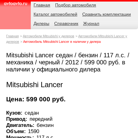
Навигация
Родительские
Главная
Подбор автомобиля
страницы
Каталог автомобилей
Сравнить комплектации
AvtoAvto.ru
Дилеры
Справочник
Журнал
Главная
Автомобили Mitsubishi у дилеров
Автомобили Mitsubishi Lancer у
дилеров
Автомобиль Mitsubishi Lancer в наличии у дилера
Mitsubishi Lancer седан / бензин / 117 л.с. /
механика / черный / 2012 / 599 000 руб. в
наличии у официального дилера
Mitsubishi Lancer
Цена: 599 000 руб.
Кузов:
седан
Привод:
передний
Двигатель:
бензин
Объем:
1590
Мощность:
117 л.с.