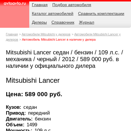
Навигация
Родительские
Главная
Подбор автомобиля
страницы
Каталог автомобилей
Сравнить комплектации
AvtoAvto.ru
Дилеры
Справочник
Журнал
Главная
Автомобили Mitsubishi у дилеров
Автомобили Mitsubishi Lancer у
дилеров
Автомобиль Mitsubishi Lancer в наличии у дилера
Mitsubishi Lancer седан / бензин / 109 л.с. /
механика / черный / 2012 / 589 000 руб. в
наличии у официального дилера
Mitsubishi Lancer
Цена: 589 000 руб.
Кузов:
седан
Привод:
передний
Двигатель:
бензин
Объем:
1499
Мощность:
109 л.с.