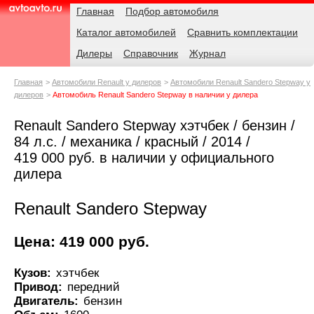
Навигация
Родительские
Главная
Подбор автомобиля
страницы
Каталог автомобилей
Сравнить комплектации
AvtoAvto.ru
Дилеры
Справочник
Журнал
Главная
Автомобили Renault у дилеров
Автомобили Renault Sandero Stepway у
дилеров
Автомобиль Renault Sandero Stepway в наличии у дилера
Renault Sandero Stepway хэтчбек / бензин /
84 л.с. / механика / красный / 2014 /
419 000 руб. в наличии у официального
дилера
Renault Sandero Stepway
Цена: 419 000 руб.
Кузов:
хэтчбек
Привод:
передний
Двигатель:
бензин