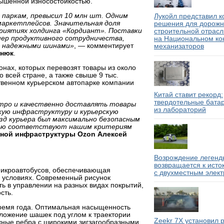
вышенной износостойкостью.
 паркам, превысил 10 млн шт. Одним
Лукойл представил 
маркетплейсов. Значительная доля
решения для дорожн
приятиях холдинга «Кордиант». Поставки
строительной отрасл
ер продуктивного сотрудничества,
на Национальном ко
, надежными шинами»
, — комментирует
механизаторов
анюк
.
онах, которых перевозят товары из около
 всей стране, а также свыше 9 тыс.
ственном курьерском автопарке компании
Китай ставит рекорд:
твердотельные бата
тро и качественно доставлять товары
из лабораторий
кую инфраструктуру и курьерскую
зд курьера был максимально безопасным
стью соответствуют нашим критериям
тной инфраструктуры Ozon Алексей
Возрождение легенды
возвращается к исто
 микроавтобусов, обеспечивающая
с двухместным элек
х условиях. Современный рисунок
ь в управлении на разных видах покрытий,
сть.
время года. Оптимальная насыщенность
ложение шашек под углом к траектории
Zeekr 7X установил 
жные ребра с широкими зигзагообразными