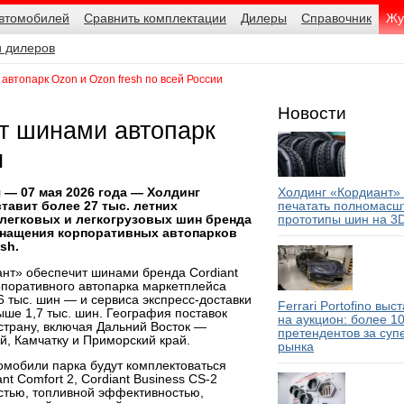
автомобилей
Сравнить комплектации
Дилеры
Справочник
Жу
и дилеров
втопарк Ozon и Ozon fresh по всей России
Новости
т шинами автопарк
и
Холдинг «Кордиант»
 — 07 мая 2026 года — Холдинг
печатать полномасш
тавит более 27 тыс. летних
прототипы шин на 3
 легковых и легкогрузовых шин бренда
оснащения корпоративных автопарков
sh.
нт» обеспечит шинами бренда Cordiant
поративного автопарка маркетплейса
 тыс. шин — и сервиса экспресс-доставки
Ferrari Portofino выс
ыше 1,7 тыс. шин. География поставок
на аукцион: более 1
страну, включая Дальний Восток —
претендентов за суп
й, Камчатку и Приморский край.
рынка
томобили парка будут комплектоваться
t Comfort 2, Cordiant Business CS-2
остью, топливной эффективностью,