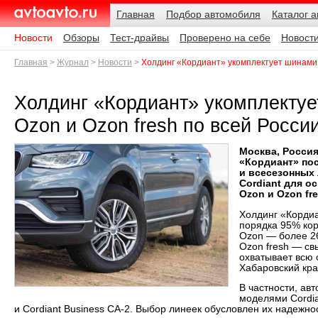
Навигация
Подразделы
Родительские
Дата:
Главная
Подбор автомобиля
Каталог 
страницы
AvtoAvto.ru
Новости
Обзоры
Тест-драйвы
Проверено на себе
Новост
Главная
Журнал
Новости
Холдинг «Кордиант» укомплектует шинами а
Холдинг «Кордиант» укомплектуе
Ozon и Ozon fresh по всей Росси
Москва, Россия
«Кордиант» пос
и всесезонных
Cordiant для 
Ozon и Ozon fre
Холдинг «Кордиа
порядка 95% кор
Ozon — более 26
Ozon fresh — св
охватывает всю 
Хабаровский кра
В частности, ав
моделями Cordian
и Cordiant Business CA-2. Выбор линеек обусловлен их надежн