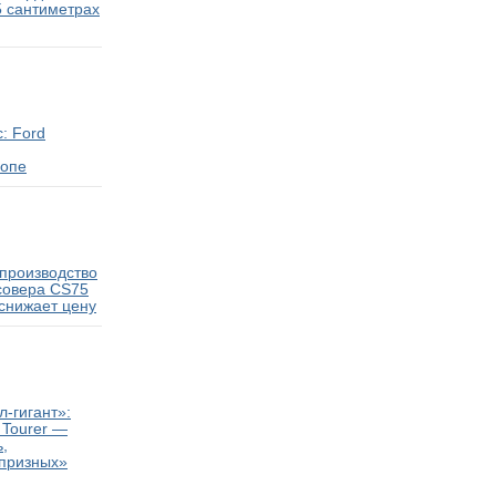
5 сантиметрах
: Ford
ропе
производство
совера CS75
 снижает цену
-гигант»:
 Tourer —
,
апризных»