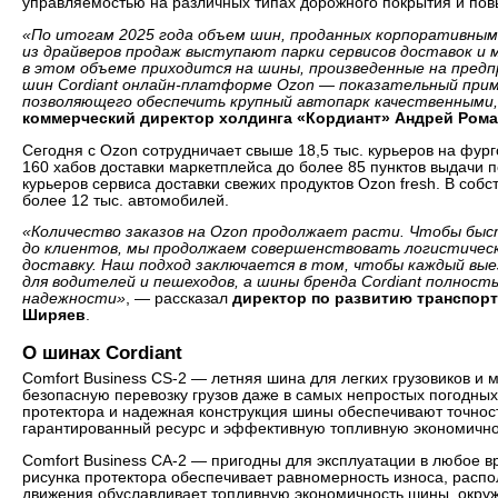
управляемостью на различных типах дорожного покрытия и по
«По итогам 2025 года объем шин, проданных корпоративным
из драйверов продаж выступают парки сервисов доставок и 
в этом объеме приходится на шины, произведенные на пред
шин Cordiant онлайн-платформе Ozon — показательный прим
позволяющего обеспечить крупный автопарк качественными
коммерческий директор холдинга «Кордиант» Андрей Ром
Сегодня с Ozon сотрудничает свыше 18,5 тыс. курьеров на фург
160 хабов доставки маркетплейса до более 85 пунктов выдачи по
курьеров сервиса доставки свежих продуктов Ozon fresh. В соб
более 12 тыс. автомобилей.
«Количество заказов на Ozon продолжает расти. Чтобы быс
до клиентов, мы продолжаем совершенствовать логистичес
доставку. Наш подход заключается в том, чтобы каждый вые
для водителей и пешеходов, а шины бренда Cordiant полно
надежности»
, — рассказал
директор по развитию транспор
Ширяев
.
О шинах Cordiant
Comfort Business CS-2 — летняя шина для легких грузовиков и
безопасную перевозку грузов даже в самых непростых погодны
протектора и надежная конструкция шины обеспечивают точност
гарантированный ресурс и эффективную топливную экономично
Comfort Business CA-2 — пригодны для эксплуатации в любое 
рисунка протектора обеспечивает равномерность износа, распо
движения обуславливает топливную экономичность шины, окру