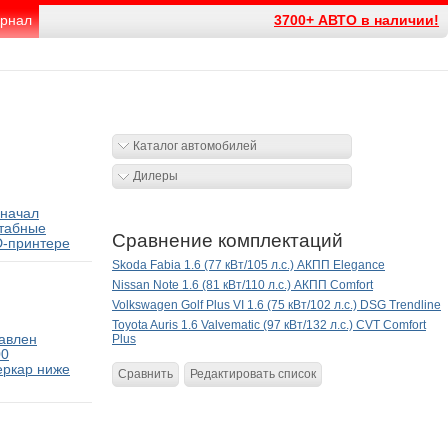
рнал
3700+ АВТО в наличии!
Каталог автомобилей
Дилеры
 начал
табные
Сравнение комплектаций
D-принтере
Skoda Fabia 1.6 (77 кВт/105 л.с.) АКПП Elegance
Nissan Note 1.6 (81 кВт/110 л.с.) АКПП Comfort
Volkswagen Golf Plus VI 1.6 (75 кВт/102 л.с.) DSG Trendline
Toyota Auris 1.6 Valvematic (97 кВт/132 л.с.) CVT Comfort
тавлен
Plus
00
еркар ниже
Сравнить
Редактировать список