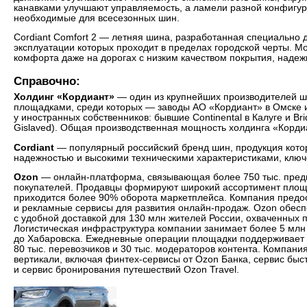
канавками улучшают управляемость, а ламели разной конфигур
необходимые для всесезонных шин.
Cordiant Comfort 2 — летняя шина, разработанная специально 
эксплуатации которых проходит в пределах городской черты. М
комфорта даже на дорогах с низким качеством покрытия, надеж
Справочно:
Холдинг «Кордиант»
— один из крупнейших производителей ш
площадками, среди которых — заводы АО «Кордиант» в Омске 
у иностранных собственников: бывшие Continental в Калуге и Br
Gislaved). Общая производственная мощность холдинга «Кордиа
Cordiant
— популярный российский бренд шин, продукция котор
надежностью и высокими техническими характеристиками, ключ
Ozon
— онлайн-платформа, связывающая более 750 тыс. предп
покупателей. Продавцы формируют широкий ассортимент площа
приходится более 90% оборота маркетплейса. Компания предос
и рекламные сервисы для развития онлайн-продаж. Ozon обесп
с удобной доставкой для 130 млн жителей России, охваченных 
Логистическая инфраструктура компании занимает более 5 млн 
до Хабаровска. Ежедневные операции площадки поддерживает б
80 тыс. перевозчиков и 30 тыс. модераторов контента. Компани
вертикали, включая финтех-сервисы от Ozon Банка, сервис быст
и сервис бронирования путешествий Ozon Travel.