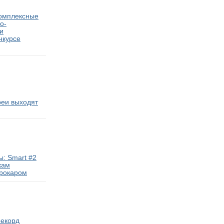
комплексные
о-
и
нкурсе
реи выходят
: Smart #2
кам
трокаром
рекорд