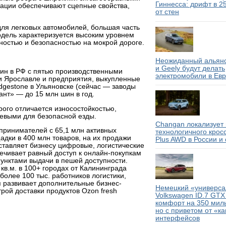
Гиннесса: дрифт в 2
ации обеспечивают сцепные свойства,
от стен
для легковых автомобилей, большая часть
одель характеризуется высоким уровнем
ностью и безопасностью на мокрой дороге.
Неожиданный альянс
и Geely будут делать
ин в РФ с пятью производственными
электромобили в Ев
и Ярославле и предприятия, выкупленные
idgestone в Ульяновске (сейчас — заводы
нт» — до 15 млн шин в год.
ого отличается износостойкостью,
евыми для безопасной езды.
Changan локализует 
ринимателей с 65,1 млн активных
технологичного крос
дки в 400 млн товаров, на их продажи
Plus AWD в России и
тавляет бизнесу цифровые, логистические
ечивает равный доступ к онлайн-покупкам
пунктами выдачи в пешей доступности.
кв.м. в 100+ городах от Калининграда
олее 100 тыс. работников логистики,
я развивает дополнительные бизнес-
Немецкий «универсал
рой доставки продуктов Ozon fresh
Volkswagen ID.7 GTX
комфорт на 350 миль
но с приветом от «к
интерфейсов