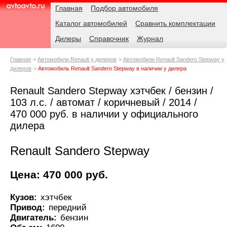
Навигация
Родительские
Главная
Подбор автомобиля
страницы
Каталог автомобилей
Сравнить комплектации
AvtoAvto.ru
Дилеры
Справочник
Журнал
Главная
Автомобили Renault у дилеров
Автомобили Renault Sandero Stepway у
дилеров
Автомобиль Renault Sandero Stepway в наличии у дилера
Renault Sandero Stepway хэтчбек / бензин /
103 л.с. / автомат / коричневый / 2014 /
470 000 руб. в наличии у официального
дилера
Renault Sandero Stepway
Цена: 470 000 руб.
Кузов:
хэтчбек
Привод:
передний
Двигатель:
бензин