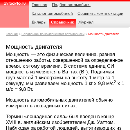
Навигация
Родительские
Главная
Подбор автомобиля
страницы
Каталог автомобилей
Сравнить комплектации
AvtoAvto.ru
Дилеры
Справочник
Журнал
Главная
Справочник по компонентам автомобилей
Мощность двигателя
Мощность двигателя
Мощность — это физическая величина, равная
отношению работы, совершенной за определенное
время, к этому времени. В системе единиц СИ
мощность измеряется в Ваттах (Вт). Поднимая
груз массой 1 килограмм на высоту 1 метр за 1
2
секунду, мы развиваем мощность 1 кг x 9,8 м/с
x 1
м/с = 9,8 Вт.
Мощность автомобильных двигателей обычно
измеряют в лошадиных силах.
Термин «лошадиная сила» был введен в конце
XVIII в. английским изобретателем Дж. Уаттом.
Наблюдая за работой лошадей, вытягивающих из