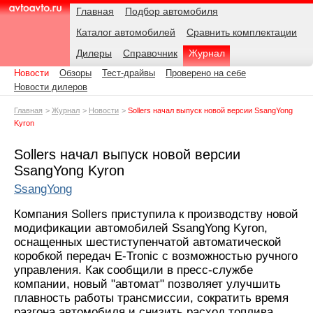
Навигация
Подразделы
Родительские
Дата:
Главная
Подбор автомобиля
страницы
Каталог автомобилей
Сравнить комплектации
AvtoAvto.ru
Дилеры
Справочник
Журнал
Новости
Обзоры
Тест-драйвы
Проверено на себе
Новости дилеров
Главная
Журнал
Новости
Sollers начал выпуск новой версии SsangYong
Kyron
Sollers начал выпуск новой версии
SsangYong Kyron
SsangYong
Компания Sollers приступила к производству новой
модификации автомобилей SsangYong Kyron,
оснащенных шестиступенчатой автоматической
коробкой передач E-Tronic с возможностью ручного
управления. Как сообщили в пресс-службе
компании, новый "автомат" позволяет улучшить
плавность работы трансмиссии, сократить время
разгона автомобиля и снизить расход топлива.