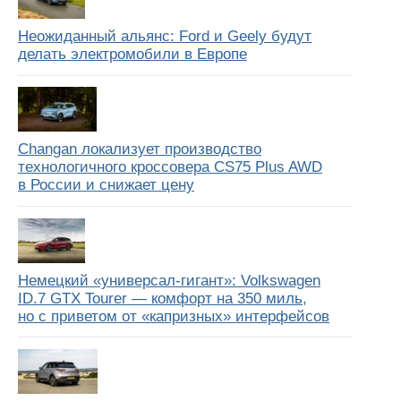
Неожиданный альянс: Ford и Geely будут
делать электромобили в Европе
Changan локализует производство
технологичного кроссовера CS75 Plus AWD
в России и снижает цену
Немецкий «универсал-гигант»: Volkswagen
ID.7 GTX Tourer — комфорт на 350 миль,
но с приветом от «капризных» интерфейсов