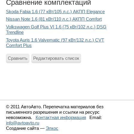
Сравнение комплектаций
Skoda Fabia 1.6 (77 кВт/105 л.с.) АКПП Elegance
Nissan Note 1.6 (81 кВт/110 л.с.) АКПП Comfort
Volkswagen Golf Plus VI 1.6 (75 кВт/102 л.с.) DSG
Trendline
Toyota Auris 1.6 Valvematic (97 кВт/132 л.с.) CVT
Comfort Plus
Сравнить
Редактировать список
© 2011 АвтоАвто. Перепечатка материалов без
письменного разрешения и ссылки на ресурс
невозможна.
Контактная информация
Email:
info@avtoavto.ru
Создание сайта —
Элкос