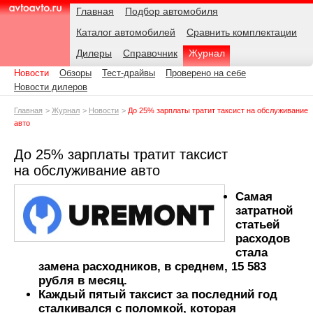
Навигация
Подразделы
Родительские
Дата:
Главная
Подбор автомобиля
страницы
Каталог автомобилей
Сравнить комплектации
AvtoAvto.ru
Дилеры
Справочник
Журнал
Новости
Обзоры
Тест-драйвы
Проверено на себе
Новости дилеров
Главная
Журнал
Новости
До 25% зарплаты тратит таксист на обслуживание
авто
До 25% зарплаты тратит таксист
на обслуживание авто
Самая
затратной
статьей
расходов
стала
замена расходников, в среднем, 15 583
рубля в месяц.
Каждый пятый таксист за последний год
сталкивался с поломкой, которая