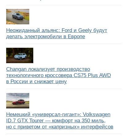
Неожиданный альянс: Ford и Geely будут
делать электромобили в Европе
Changan локализует производство
технологичного кроссовера CS75 Plus AWD
в России и снижает цену
Немецкий «универсал-гигант»: Volkswagen
ID.7 GTX Tourer — комфорт на 350 миль,
но с приветом от «капризных» интерфейсов