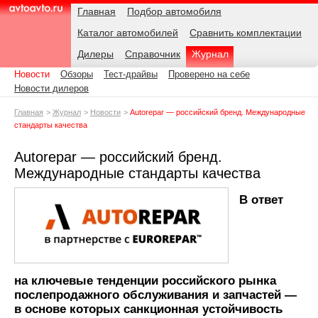
Навигация
Подразделы
Родительские
Дата:
Главная
Подбор автомобиля
страницы
Каталог автомобилей
Сравнить комплектации
AvtoAvto.ru
Дилеры
Справочник
Журнал
Новости
Обзоры
Тест-драйвы
Проверено на себе
Новости дилеров
Главная
Журнал
Новости
Autorepar — российский бренд. Международные
стандарты качества
Autorepar — российский бренд.
Международные стандарты качества
В ответ
на ключевые тенденции российского рынка
послепродажного обслуживания и запчастей —
в основе которых санкционная устойчивость