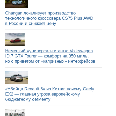
Changan локализует производство
технологичного кроссовера CS75 Plus AWD
в России и снижает цену
Немецкий «универсал-гигант»: Volkswagen
ID.7 GTX Tourer — комфорт на 350 миль,
но с приветом от «капризных» интерфейсов
«Убийца Renault 5» из Китая: почему Geely
EX2 — главная угроза европейскому
бюджетному сегменту