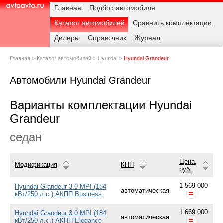
Навигация
Родительские
Главная
Подбор автомобиля
страницы
Каталог автомобилей
Сравнить комплектации
AvtoAvto.ru
Дилеры
Справочник
Журнал
Главная
Каталог автомобилей
Hyundai
Hyundai Grandeur
Автомобили Hyundai Grandeur
Варианты комплектации Hyundai
Grandeur
седан
Цена,
Модификация
КПП
руб.
1 569 000
Hyundai Grandeur 3.0 MPI (184
автоматическая
кВт/250 л.с.) АКПП Business
1 669 000
Hyundai Grandeur 3.0 MPI (184
автоматическая
кВт/250 л.с.) АКПП Elegance