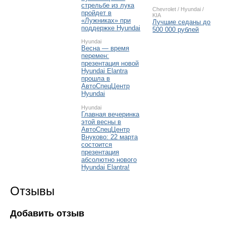
стрельбе из лука
Chevrolet
/
Hyundai
/
пройдет в
KIA
«Лужниках» при
Лучшие седаны до
поддержке Hyundai
500 000 рублей
Hyundai
Весна — время
перемен:
презентация новой
Hyundai Elantra
прошла в
АвтоСпецЦентр
Hyundai
Hyundai
Главная вечеринка
этой весны в
АвтоСпецЦентр
Внуково: 22 марта
состоится
презентация
абсолютно нового
Hyundai Elantra!
Отзывы
Добавить отзыв