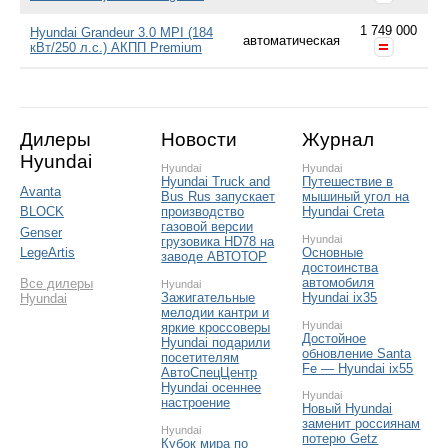
1 749 000
Hyundai Grandeur 3.0 MPI (184
автоматическая
кВт/250 л.с.) АКПП Premium
Дилеры
Новости
Журнал
Hyundai
Hyundai
Hyundai
Hyundai Truck and
Путешествие в
Avanta
Bus Rus запускает
мышиный угол на
производство
Hyundai Creta
BLOCK
газовой версии
Genser
Hyundai
грузовика HD78 на
Основные
LegeArtis
заводе АВТОТОР
достоинства
автомобиля
Все дилеры
Hyundai
Зажигательные
Hyundai ix35
Hyundai
мелодии кантри и
Hyundai
яркие кроссоверы
Достойное
Hyundai подарили
обновление Santa
посетителям
Fe — Hyundai ix55
АвтоСпецЦентр
Hyundai осеннее
Hyundai
настроение
Новый Hyundai
заменит россиянам
Hyundai
потерю Getz
Кубок мира по