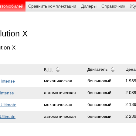
автомобилей
Сравнить комплектации
Дилеры
Справочник
Жу
lution X
tion X
КПП
Двигатель
Цена
1 93
механическая
бензиновый
 Intense
2 03
автоматическая
бензиновый
 Intense
2 13
механическая
бензиновый
 Ultimate
2 23
автоматическая
бензиновый
Ultimate