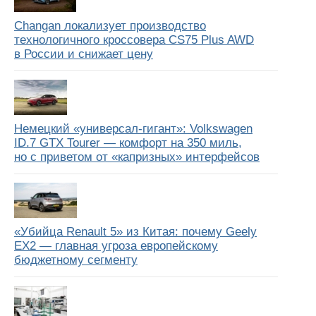
Changan локализует производство
технологичного кроссовера CS75 Plus AWD
в России и снижает цену
Немецкий «универсал-гигант»: Volkswagen
ID.7 GTX Tourer — комфорт на 350 миль,
но с приветом от «капризных» интерфейсов
«Убийца Renault 5» из Китая: почему Geely
EX2 — главная угроза европейскому
бюджетному сегменту