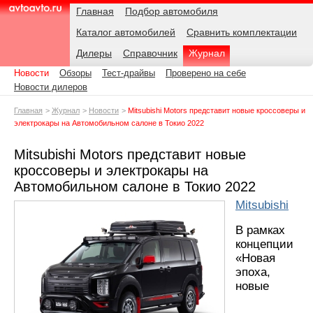
Навигация
Подразделы
Родительские
Дата:
Главная
Подбор автомобиля
страницы
Каталог автомобилей
Сравнить комплектации
AvtoAvto.ru
Дилеры
Справочник
Журнал
Новости
Обзоры
Тест-драйвы
Проверено на себе
Новости дилеров
Главная
Журнал
Новости
Mitsubishi Motors представит новые кроссоверы и
электрокары на Автомобильном салоне в Токио 2022
Mitsubishi Motors представит новые
кроссоверы и электрокары на
Автомобильном салоне в Токио 2022
Mitsubishi
В рамках
концепции
«Новая
эпоха,
новые