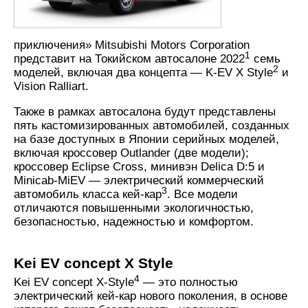
приключения» Mitsubishi Motors Corporation
1
представит на Токийском автосалоне 2022
семь
2
моделей, включая два концепта — K-EV X Style
и
Vision Ralliart.
Также в рамках автосалона будут представлены
пять кастомизированных автомобилей, созданных
на базе доступных в Японии серийных моделей,
включая кроссовер Outlander (две модели);
кроссовер Eclipse Cross, минивэн Delica D:5 и
Minicab-MiEV — электрический коммерческий
3
автомобиль класса кей-кар
. Все модели
отличаются повышенными экологичностью,
безопасностью, надежностью и комфортом.
Kei EV concept X Style
4
Kei EV concept X-Style
— это полностью
электрический кей-кар нового поколения, в основе