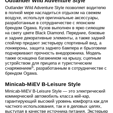
Outlander Wild Adventure Style
Outlander Wild Adventure Style позволяет водителю
в полной мере насладиться отдыхом на свежем
воздухе, используя оригинальные аксессуары,
разработанные в сотрудничестве с японским
брендом Ogawa. Кузов выполнен в ярко сияющем
на свету цвете Black Diamond. Передние, боковые
и задние декоративные элементы, а также задний
спойлер придают экстерьеру спортивный вид, а
лонжероны, защита заднего бампера и брызговики
подчеркивают прочность внедорожника. Модель
также оснащена багажником на крышу, сцепным
устройством для прицепа и туристическим
5
снаряжением
, разработанным в сотрудничестве с
брендом Ogawa.
Minicab-MiEV B-Leisure Style
Minicab-MiEV B-Leisure Style — это электрический
коммерческий автомобиль класса кей-кар,
гарантирующий высокий уровень комфорта как для
частного использования, так и в деловых целях,
выступая в качестве источника питания. Экстерьер