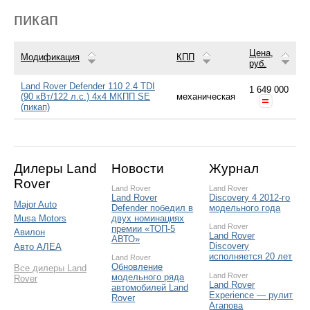
пикап
Цена,
Модификация
КПП
руб.
Land Rover Defender 110 2.4 TDI
1 649 000
(90 кВт/122 л.с.) 4x4 МКПП SE
механическая
(пикап)
Дилеры Land
Новости
Журнал
Rover
Land Rover
Land Rover
Land Rover
Discovery 4 2012-го
Major Auto
Defender победил в
модельного года
двух номинациях
Musa Motors
Land Rover
премии «ТОП-5
Авилон
Land Rover
АВТО»
Discovery
Авто АЛЕА
исполняется 20 лет
Land Rover
Обновление
Все дилеры Land
Land Rover
модельного ряда
Rover
Land Rover
автомобилей Land
Experience — рулит
Rover
Агапова