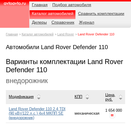
Навигация
Родительские
Главная
Подбор автомобиля
страницы
Каталог автомобилей
Сравнить комплектации
AvtoAvto.ru
Дилеры
Справочник
Журнал
Главная
Каталог автомобилей
Land Rover
Land Rover Defender 110
Автомобили Land Rover Defender 110
Варианты комплектации Land Rover
Defender 110
внедорожник
Цена,
Модификация
КПП
руб.
Land Rover Defender 110 2.4 TDI
1 654 000
(90 кВт/122 л.с.) 4x4 МКПП SE
механическая
(внедорожник)