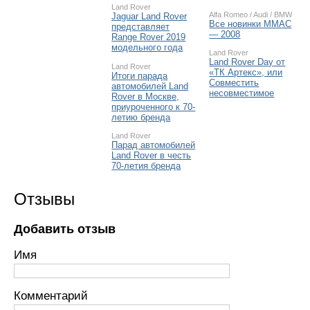
Land Rover
Alfa Romeo
/
Audi
/
BMW
Jaguar Land Rover
Все новинки ММАС
представляет
— 2008
Range Rover 2019
модельного года
Land Rover
Land Rover Day от
Land Rover
«ТК Артекс», или
Итоги парада
Совместить
автомобилей Land
несовместимое
Rover в Москве,
приуроченного к 70-
летию бренда
Land Rover
Парад автомобилей
Land Rover в честь
70-летия бренда
Отзывы
Добавить отзыв
Имя
Комментарий