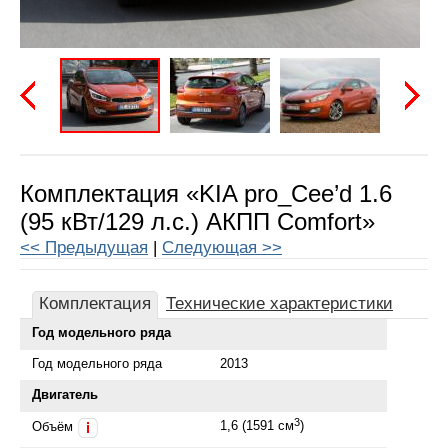
Предыдущая
Следу
Комплектация «KIA pro_Cee’d 1.6
(95 кВт/129 л.с.) АКПП Comfort»
<< Предыдущая
|
Следующая >>
Комплектация
Технические характеристики
Год модельного ряда
Год модельного ряда
2013
Двигатель
3
1,6 (1591 см
)
Объём
i