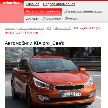
Навигация
Родительские
Примечания
Главная
Подбор автомобиля
страницы
Каталог автомобилей
Сравнить комплектации
AvtoAvto.ru
Дилеры
Справочник
Журнал
Главная
Каталог автомобилей
KIA
KIA pro_Cee’d
KIA pro_Cee’d 1.6 (95
кВт/129 л.с.) АКПП Comfort
Автомобили KIA pro_Cee’d