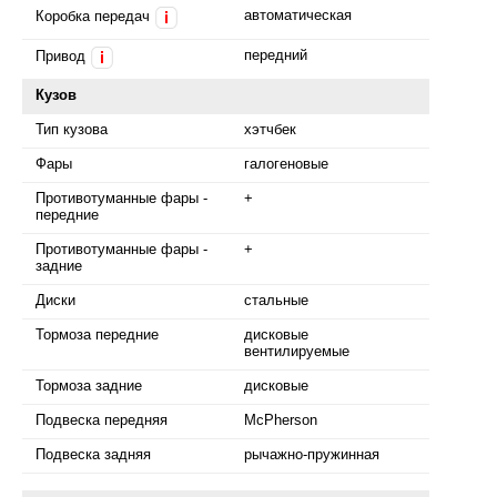
автоматическая
Коробка передач
i
передний
Привод
i
Кузов
Тип кузова
хэтчбек
Фары
галогеновые
Противотуманные фары -
+
передние
Противотуманные фары -
+
задние
Диски
стальные
Тормоза передние
дисковые
вентилируемые
Тормоза задние
дисковые
Подвеска передняя
McPherson
Подвеска задняя
рычажно-пружинная