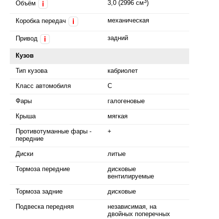
3
3,0 (2996 см
)
Объём
i
механическая
Коробка передач
i
задний
Привод
i
Кузов
Тип кузова
кабриолет
Класс автомобиля
C
Фары
галогеновые
Крыша
мягкая
Противотуманные фары -
+
передние
Диски
литые
Тормоза передние
дисковые
вентилируемые
Тормоза задние
дисковые
Подвеска передняя
независимая, на
двойных поперечных