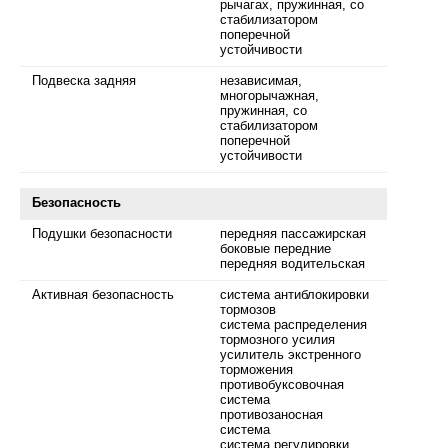
рычагах, пружинная, со
стабилизатором
поперечной
устойчивости
Подвеска задняя
независимая,
многорычажная,
пружинная, со
стабилизатором
поперечной
устойчивости
Безопасность
Подушки безопасности
передняя пассажирская
боковые передние
передняя водительская
Активная безопасность
система антиблокировки
тормозов
система распределения
тормозного усилия
усилитель экстренного
торможения
противобуксовочная
система
противозаносная
система
система регулировки