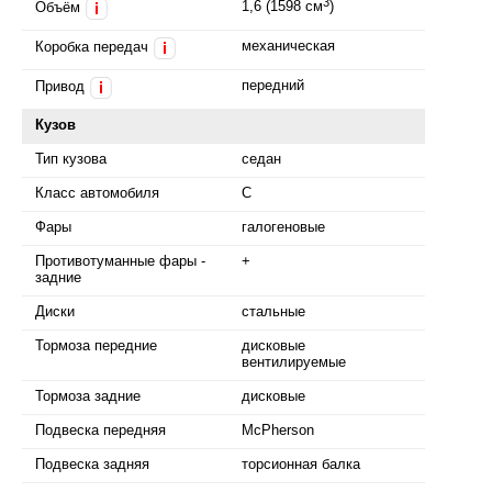
3
1,6 (1598 см
)
Объём
i
механическая
Коробка передач
i
передний
Привод
i
Кузов
Тип кузова
седан
Класс автомобиля
C
Фары
галогеновые
Противотуманные фары -
+
задние
Диски
стальные
Тормоза передние
дисковые
вентилируемые
Тормоза задние
дисковые
Подвеска передняя
McPherson
Подвеска задняя
торсионная балка