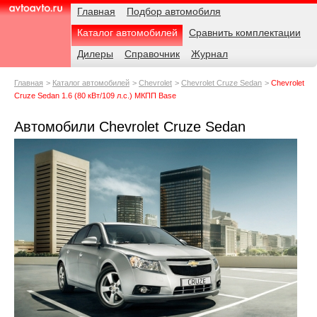
Навигация
Родительские
Примечания
Главная
Подбор автомобиля
страницы
Каталог автомобилей
Сравнить комплектации
AvtoAvto.ru
Дилеры
Справочник
Журнал
Главная
Каталог автомобилей
Chevrolet
Chevrolet Cruze Sedan
Chevrolet
Cruze Sedan 1.6 (80 кВт/109 л.с.) МКПП Base
Автомобили Chevrolet Cruze Sedan