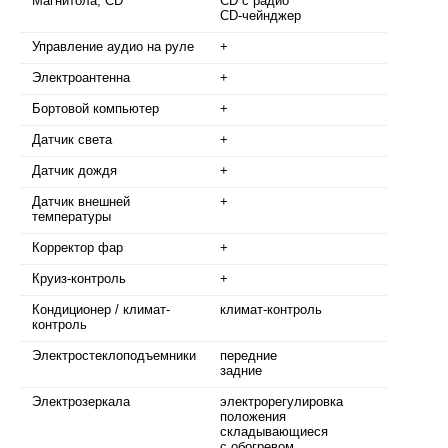
Магнитола, CD
CD с радио
CD-чейнджер
Управление аудио на руле
+
Электроантенна
+
Бортовой компьютер
+
Датчик света
+
Датчик дождя
+
Датчик внешней
+
температуры
Корректор фар
+
Круиз-контроль
+
Кондиционер / климат-
климат-контроль
контроль
Электростеклоподъемники
передние
задние
Электрозеркала
электрорегулировка
положения
складывающиеся
с обогревом