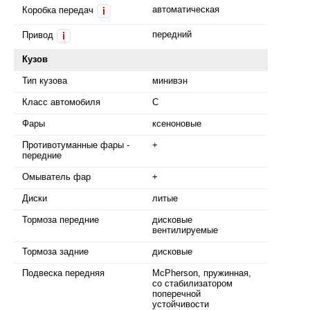
автоматическая
Коробка передач
i
передний
Привод
i
Кузов
Тип кузова
минивэн
Класс автомобиля
C
Фары
ксеноновые
Противотуманные фары -
+
передние
Омыватель фар
+
Диски
литые
Тормоза передние
дисковые
вентилируемые
Тормоза задние
дисковые
Подвеска передняя
McPherson, пружинная,
со стабилизатором
поперечной
устойчивости