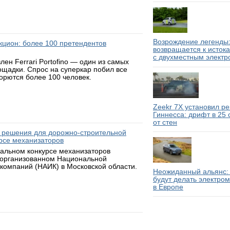
Возрождение легенды:
аукцион: более 100 претендентов
возвращается к исток
с двухместным электр
н Ferrari Portofino — один из самых
ощадки. Спрос на суперкар побил все
борются более 100 человек.
Zeekr 7X установил р
Гиннесса: дрифт в 25
от стен
 решения для дорожно-строительной
рсе механизаторов
нальном конкурсе механизаторов
 организованном Национальной
компаний (НАИК) в Московской области.
Неожиданный альянс: 
будут делать электро
в Европе