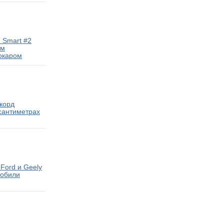
 Smart #2
ам
окаром
екорд
 сантиметрах
Ford и Geely
мобили