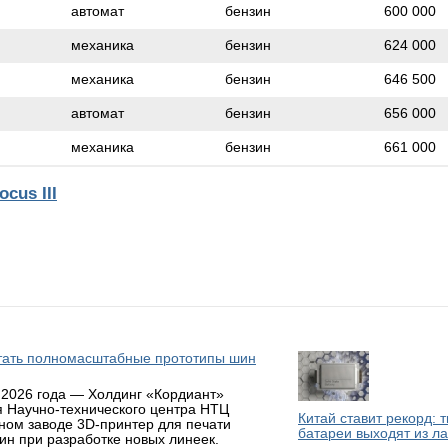
автомат
бензин
600 000
механика
бензин
624 000
механика
бензин
646 500
автомат
бензин
656 000
механика
бензин
661 000
cus III
атать полномасштабные прототипы шин
 2026 года — Холдинг «Кордиант»
я Научно-технического центра НТЦ
Китай ставит рекорд: 
ном заводе 3D-принтер для печати
батареи выходят из л
н при разработке новых линеек.