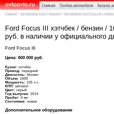
Навигация
Родительские
Главная
Подбор автомобиля
Каталог 
страницы
AvtoAvto.ru
Главная
Автомобили Ford у дилеров
Автомобили Ford Focus III у дилер
Ford Focus III хэтчбек / бензин / 1
руб. в наличии у официального 
Ford Focus III
Цена: 600 000 руб.
Кузов:
хэтчбек
Привод:
передний
Двигатель:
бензин
Объем:
1600
Мощность:
105 л.с.
КПП:
автомат
Цвет:
серый
Год выпуска:
2014
Пробег:
0 км.
Состояние:
новая
Дополнительное оборудование