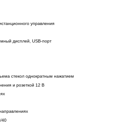
истанционного управления
омный дисплей, USB-порт
ъема стекол однократным нажатием
нения и розеткой 12 В
иях
 направлениях
/40