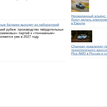
Неожиданный альянс: 
будут делать электро
в Европе
ьные батареи выходят из лабораторий
ий рубеж: производство твёрдотельных
граммовых» партий к «тоннажным».
оявятся уже в 2027 году.
Changan локализует п
технологичного кросс
Plus AWD в России и с