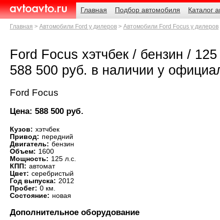
Навигация
Родительские
Главная
Подбор автомобиля
Каталог 
страницы
AvtoAvto.ru
Главная
Автомобили Ford у дилеров
Автомобили Ford Focus у дилеров
Ford Focus хэтчбек / бензин / 125 
588 500 руб. в наличии у официа
Ford Focus
Цена: 588 500 руб.
Кузов:
хэтчбек
Привод:
передний
Двигатель:
бензин
Объем:
1600
Мощность:
125 л.с.
КПП:
автомат
Цвет:
серебристый
Год выпуска:
2012
Пробег:
0 км.
Состояние:
новая
Дополнительное оборудование