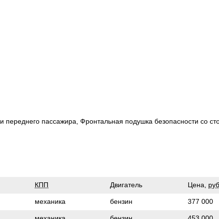
 и переднего пассажира, Фронтальная подушка безопасности со ст
КПП
Двигатель
Цена,
руб
механика
бензин
377 000
механика
бензин
453 000