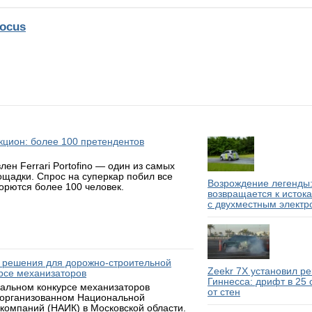
ocus
аукцион: более 100 претендентов
н Ferrari Portofino — один из самых
ощадки. Спрос на суперкар побил все
Возрождение легенды:
борются более 100 человек.
возвращается к исток
с двухместным электр
 решения для дорожно-строительной
Zeekr 7X установил р
рсе механизаторов
Гиннесса: дрифт в 25
нальном конкурсе механизаторов
от стен
 организованном Национальной
компаний (НАИК) в Московской области.