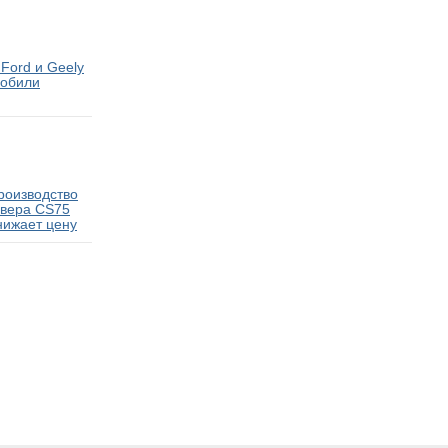
Ford и Geely
мобили
роизводство
овера CS75
нижает цену