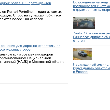
Возрождение легенды:
аукцион: более 100 претендентов
возвращается к исток
с двухместным электр
н Ferrari Portofino — один из самых
ощадки. Спрос на суперкар побил все
борются более 100 человек.
Zeekr 7X установил р
Гиннесса: дрифт в 25
от стен
 решения для дорожно-строительной
рсе механизаторов
нальном конкурсе механизаторов
 организованном Национальной
компаний (НАИК) в Московской области.
Неожиданный альянс: 
будут делать электро
в Европе