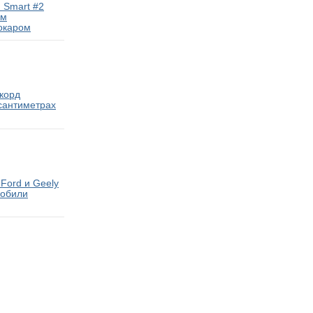
 Smart #2
ам
окаром
екорд
 сантиметрах
Ford и Geely
мобили