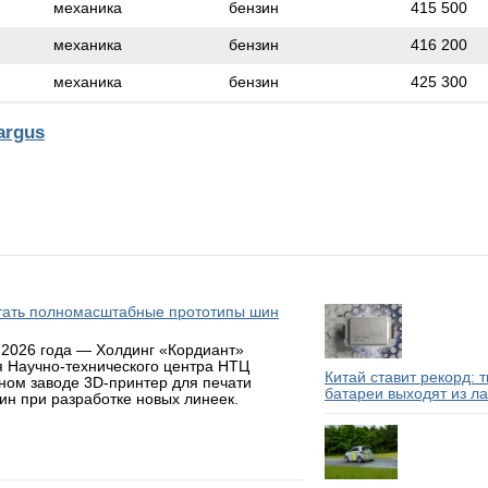
механика
бензин
415 500
механика
бензин
416 200
механика
бензин
425 300
argus
атать полномасштабные прототипы шин
 2026 года — Холдинг «Кордиант»
я Научно-технического центра НТЦ
Китай ставит рекорд: 
ном заводе 3D-принтер для печати
батареи выходят из л
н при разработке новых линеек.