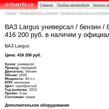
Навигация
Родительские
Главная
Подбор автомобиля
Каталог 
страницы
AvtoAvto.ru
Главная
Автомобили ВАЗ у дилеров
Автомобили ВАЗ Largus у дилеров
ВАЗ Largus универсал / бензин / 8
416 200 руб. в наличии у официа
ВАЗ Largus
Цена: 416 200 руб.
Кузов:
универсал
Привод:
передний
Двигатель:
бензин
Объем:
1600
Мощность:
84 л.с.
КПП:
механика
Цвет:
серебристый
Год выпуска:
2013
Пробег:
0 км.
Состояние:
новая
Дополнительное оборудование