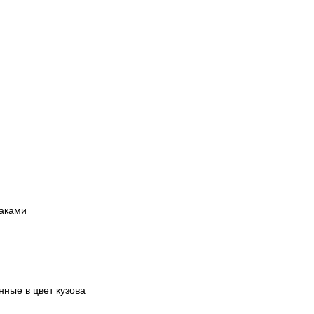
паками
нные в цвет кузова