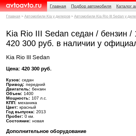
Навигация
Родительские
Главная
Подбор автомобиля
Каталог 
страницы
AvtoAvto.ru
Главная
Автомобили Kia у дилеров
Автомобили Kia Rio III Sedan у дил
Kia Rio III Sedan седан / бензин /
420 300 руб. в наличии у официа
Kia Rio III Sedan
Цена: 420 300 руб.
Кузов:
седан
Привод:
передний
Двигатель:
бензин
Объем:
1400
Мощность:
107 л.с.
КПП:
механика
Цвет:
красный
Год выпуска:
2013
Пробег:
0 км.
Состояние:
новая
Дополнительное оборудование