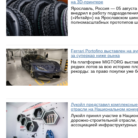
на 3D-принтере
Ярославль, Россия — 05 августа
внедрил в работу подразделени
(«Интайр») на Ярославском шин
полномасштабных прототипов ши
Ferrari Portofino выставлен на 
за суперкар ниже рынка
На платформе MIGTORG выставле
редких лотов за всю историю пл
рекорды: за право покупки уже 
Лукойл представил комплексные
отрасли на Национальном конку
Лукойл принял участие в Нацио
дорожно-строительной отрасли,
ассоциацией инфраструктурных 