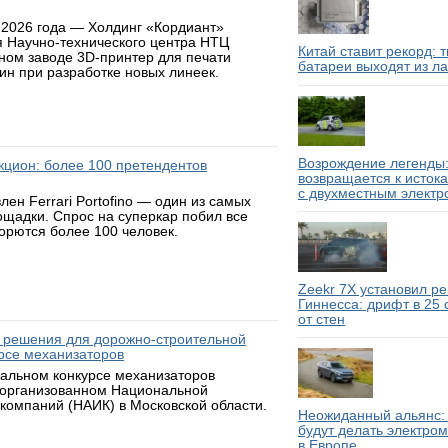
 2026 года — Холдинг «Кордиант»
я Научно-технического центра НТЦ
Китай ставит рекорд: 
ном заводе 3D-принтер для печати
батареи выходят из л
н при разработке новых линеек.
Возрождение легенды:
аукцион: более 100 претендентов
возвращается к исток
с двухместным электр
н Ferrari Portofino — один из самых
ощадки. Спрос на суперкар побил все
борются более 100 человек.
Zeekr 7X установил р
Гиннесса: дрифт в 25
от стен
 решения для дорожно-строительной
рсе механизаторов
нальном конкурсе механизаторов
 организованном Национальной
компаний (НАИК) в Московской области.
Неожиданный альянс: 
будут делать электро
в Европе