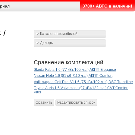
рнал
3700+ АВТО в наличии!
 /
Каталог автомобилей
Дилеры
Сравнение комплектаций
Skoda Fabia 1.6 (77 кВт/105 л.с.) АКПП Elegance
Nissan Note 1.6 (81 кВт/110 л.с.) АКПП Comfort
Volkswagen Golf Plus VI 1.6 (75 кВт/102 л.с.) DSG Trendline
Toyota Auris 1.6 Valvematic (97 кВт/132 л.с.) CVT Comfort
Plus
Сравнить
Редактировать список