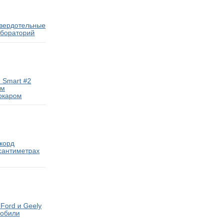
твердотельные
абораторий
 Smart #2
ам
окаром
екорд
 сантиметрах
Ford и Geely
мобили