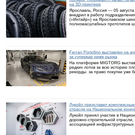
на 3D-принтере
Ярославль, Россия — 05 августа
внедрил в работу подразделени
(«Интайр») на Ярославском шин
полномасштабных прототипов ши
Ferrari Portofino выставлен на 
за суперкар ниже рынка
На платформе MIGTORG выставле
редких лотов за всю историю пл
рекорды: за право покупки уже 
Лукойл представил комплексные
отрасли на Национальном конку
Лукойл принял участие в Нацио
дорожно-строительной отрасли,
ассоциацией инфраструктурных 