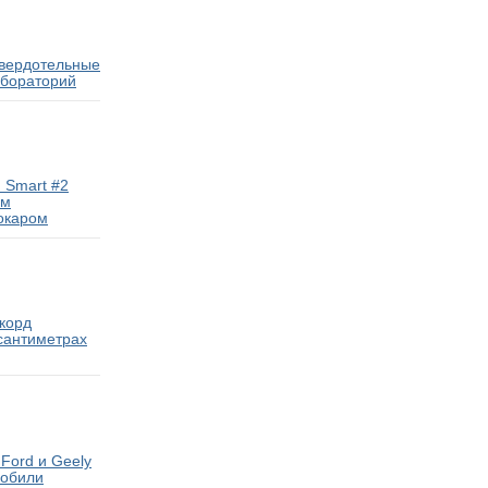
твердотельные
абораторий
 Smart #2
ам
окаром
екорд
 сантиметрах
Ford и Geely
мобили