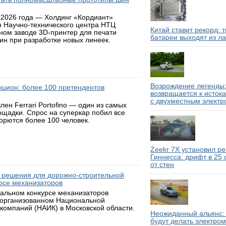
 2026 года — Холдинг «Кордиант»
я Научно-технического центра НТЦ
Китай ставит рекорд: 
ном заводе 3D-принтер для печати
батареи выходят из л
н при разработке новых линеек.
Возрождение легенды:
аукцион: более 100 претендентов
возвращается к исток
с двухместным электр
н Ferrari Portofino — один из самых
ощадки. Спрос на суперкар побил все
борются более 100 человек.
Zeekr 7X установил р
Гиннесса: дрифт в 25
от стен
 решения для дорожно-строительной
рсе механизаторов
нальном конкурсе механизаторов
 организованном Национальной
компаний (НАИК) в Московской области.
Неожиданный альянс: 
будут делать электро