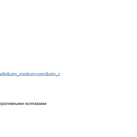
oshadki&utm_medium=cpm&utm_c
екоративными колпаками