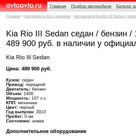
Навигация
Родительские
Главная
Подбор автомобиля
Каталог 
страницы
AvtoAvto.ru
Главная
Автомобили Kia у дилеров
Автомобили Kia Rio III Sedan у дил
Kia Rio III Sedan седан / бензин /
489 900 руб. в наличии у официа
Kia Rio III Sedan
Цена: 489 900 руб.
Кузов:
седан
Привод:
передний
Двигатель:
бензин
Объем:
1400
Мощность:
107 л.с.
КПП:
механика
Цвет:
черный
Год выпуска:
2013
Пробег:
0 км.
Состояние:
новая
Дополнительное оборудование