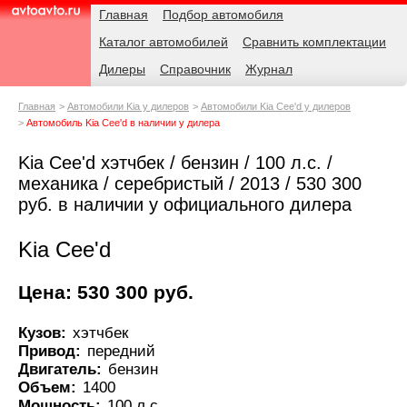
Навигация
Родительские
Главная
Подбор автомобиля
страницы
Каталог автомобилей
Сравнить комплектации
AvtoAvto.ru
Дилеры
Справочник
Журнал
Главная
Автомобили Kia у дилеров
Автомобили Kia Cee'd у дилеров
Автомобиль Kia Cee'd в наличии у дилера
Kia Cee'd хэтчбек / бензин / 100 л.с. /
механика / серебристый / 2013 / 530 300
руб. в наличии у официального дилера
Kia Cee'd
Цена: 530 300 руб.
Кузов:
хэтчбек
Привод:
передний
Двигатель:
бензин
Объем:
1400
Мощность:
100 л.с.