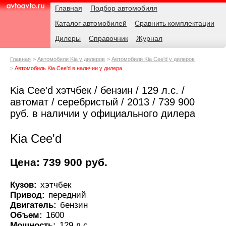
Навигация
Родительские
Главная
Подбор автомобиля
страницы
Каталог автомобилей
Сравнить комплектации
AvtoAvto.ru
Дилеры
Справочник
Журнал
Главная
Автомобили Kia у дилеров
Автомобили Kia Cee'd у дилеров
Автомобиль Kia Cee'd в наличии у дилера
Kia Cee'd хэтчбек / бензин / 129 л.с. /
автомат / серебристый / 2013 / 739 900
руб. в наличии у официального дилера
Kia Cee'd
Цена: 739 900 руб.
Кузов:
хэтчбек
Привод:
передний
Двигатель:
бензин
Объем:
1600
Мощность:
129 л.с.