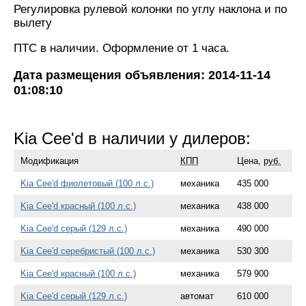
Регулировка рулевой колонки по углу наклона и по
вылету
ПТС в наличии. Оформление от 1 часа.
Дата размещения объявления: 2014-11-14
01:08:10
Kia Cee'd в наличии у дилеров:
Модификация
КПП
Цена,
руб.
Kia Cee'd фиолетовый (100 л.с.)
механика
435 000
Kia Cee'd красный (100 л.с.)
механика
438 000
Kia Cee'd серый (129 л.с.)
механика
490 000
Kia Cee'd серебристый (100 л.с.)
механика
530 300
Kia Cee'd красный (100 л.с.)
механика
579 900
Kia Cee'd серый (129 л.с.)
автомат
610 000