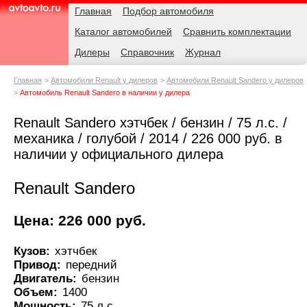
Навигация
Родительские
Главная
Подбор автомобиля
страницы
Каталог автомобилей
Сравнить комплектации
AvtoAvto.ru
Дилеры
Справочник
Журнал
Главная
Автомобили Renault у дилеров
Автомобили Renault Sandero у дилеров
Автомобиль Renault Sandero в наличии у дилера
Renault Sandero хэтчбек / бензин / 75 л.с. /
механика / голубой / 2014 / 226 000 руб. в
наличии у официального дилера
Renault Sandero
Цена: 226 000 руб.
Кузов:
хэтчбек
Привод:
передний
Двигатель:
бензин
Объем:
1400
Мощность:
75 л.с.